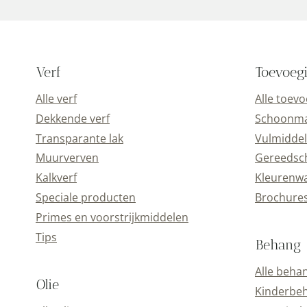
Verf
Toevoeg
Alle verf
Alle toev
Dekkende verf
Schoonmaa
Transparante lak
Vulmiddel
Muurverven
Gereedsc
Kalkverf
Kleurenwa
Speciale producten
Brochure
Primes en voorstrijkmiddelen
Tips
Behang
Alle beha
Olie
Kinderbe