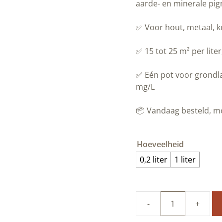
aarde- en minerale pi
✅ Voor hout, metaal, k
✅ 15 tot 25 m² per lite
✅ Eén pot voor grondla
mg/L
📦 Vandaag besteld, 
Hoeveelheid
0,2 liter
1 liter
100%
natuurlijke