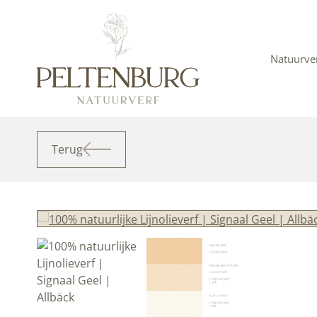
Ga
naar
de
inhoud
Natuurve
Terug