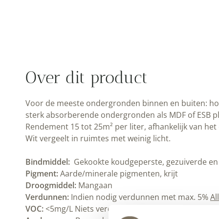
Over dit product
Voor de meeste ondergronden binnen en buiten: hout
sterk absorberende ondergronden als MDF of ESB pl
Rendement 15 tot 25m² per liter, afhankelijk van 
Wit vergeelt in ruimtes met weinig licht.
Bindmiddel:
Gekookte koudgeperste, gezuiverde en ge
Pigment:
Aarde/minerale pigmenten, krijt
Droogmiddel:
Mangaan
Verdunnen:
Indien nodig verdunnen met max. 5%
Al
VOC:
<5mg/L Niets verdampt uit de verf