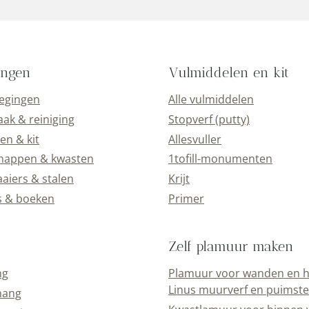
ingen
Vulmiddelen en kit
oegingen
Alle vulmiddelen
k & reiniging
Stopverf (putty)
en & kit
Allesvuller
happen & kwasten
1tofill-monumenten
aiers & stalen
Krijt
s & boeken
Primer
Zelf plamuur maken
ng
Plamuur voor wanden en h
Linus muurverf en puimst
hang