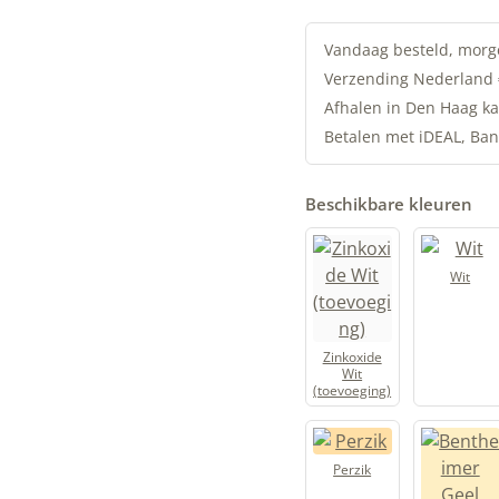
Lijnolieverf
|
Vandaag besteld, morg
Signaal
Verzending Nederland
Geel
Afhalen in Den Haag ka
|
Betalen met iDEAL, Ban
Allbäck
aantal
Beschikbare kleuren
Wit
Zinkoxide
Wit
(toevoeging)
Perzik