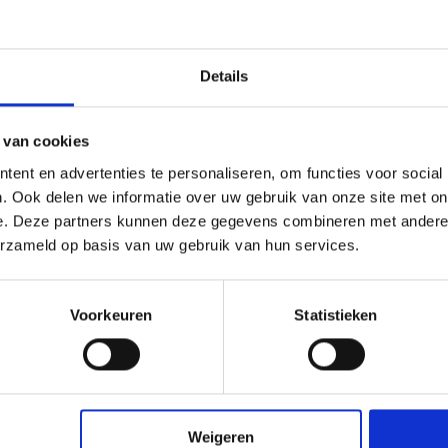
 bij voorkeur varkensharen kwast of de Allbäck kwasten,
r
rgrond.
 kwasten hangend in
Allbäck rauwe lijnolie
.
oed ventileren.
Details
 van cookies
ent en advertenties te personaliseren, om functies voor social
. Ook delen we informatie over uw gebruik van onze site met on
e. Deze partners kunnen deze gegevens combineren met andere i
erzameld op basis van uw gebruik van hun services.
Voorkeuren
Statistieken
Weigeren