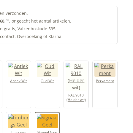
en verzonden.
85
€
8,
, ongeacht het aantal artikelen.
n gratis, Valkenboskade 595.
contact, Overboeking of Klarna.
Antiek Wit
Oud Wit
Perkament
RAL 9010
(Helder wit)
Limburgs
Signaal Geel