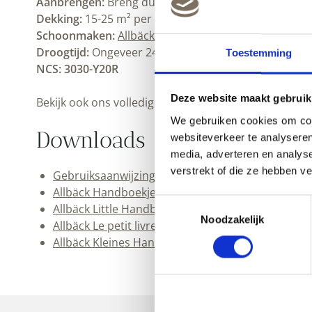
Aanbrengen:
Breng dunne lagen aan met een stevige,
Dekking:
15-25 m² per liter, afhankelijk van de onde
Schoonmaken:
Allbäck lijnoliezeep
en water. Bewaar
Droogtijd:
Ongeveer 24 uur bij kamertemperatuur. G
Toestemming
NCS: 3030-Y20R
Deze website maakt gebruik
Bekijk ook ons volledige
Allbäck
.
We gebruiken cookies om cont
Downloads
websiteverkeer te analyseren
media, adverteren en analys
verstrekt of die ze hebben v
Gebruiksaanwijzing Allbäck Lijnolieverf (pdf)
Allbäck Handboekje (pdf)
Toestemmingsselectie
Allbäck Little Handbook (pdf)
Noodzakelijk
Allbäck Le petit livre de la peinture (pdf)
Allbäck Kleines Handbuch (pdf)