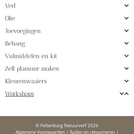
Verf
Olie
Toevoegingen
Behang
Vulmiddelen en kit
Zelf plamuur maken
Kleurenwaaiers
Workshops
© Peltenburg Natuurverf 2026
Algemene Voorwaarden
|
Ruilen en retourneren
|