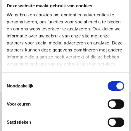
Deze website maakt gebruik van cookies
50017 1L
50347 5L
We gebruiken cookies om content en advertenties te
personaliseren, om functies voor social media te bieden
Gebruiksaanwijzing Allbäck rauwe en gekookte lijnolie
en om ons websiteverkeer te analyseren. Ook delen we
en lijnoliestopverf
informatie over uw gebruik van onze site met onze
partners voor social media, adverteren en analyse. Deze
Allbäck Handboekje
partners kunnen deze gegevens combineren met andere
Allbäck Little Handbook
informatie die u aan ze heeft verstrekt of die ze hebben
Allbäck Le petit livre de la peinture
verzameld op basis van uw gebruik van hun services.
Allbäck Kleines Handbuch
Toestemmingsselectie
Noodzakelijk
Voorkeuren
Uitgelichte producten
Statistieken