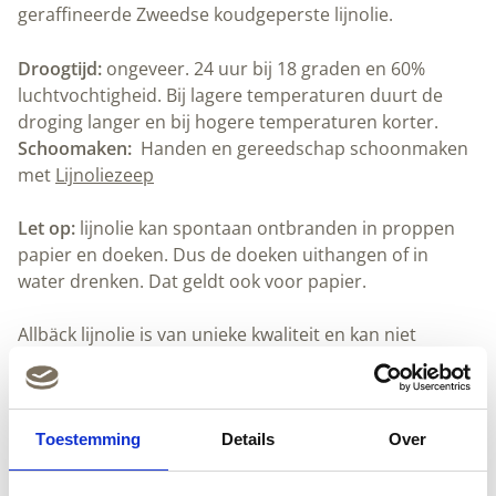
geraffineerde Zweedse koudgeperste lijnolie.
Droogtijd:
ongeveer. 24 uur bij 18 graden en 60%
luchtvochtigheid. Bij lagere temperaturen duurt de
droging langer en bij hogere temperaturen korter.
Schoomaken:
Handen en gereedschap schoonmaken
met
Lijnoliezeep
Let op:
lijnolie kan spontaan ontbranden in proppen
papier en doeken. Dus de doeken uithangen of in
water drenken. Dat geldt ook voor papier.
Allbäck lijnolie is van unieke kwaliteit en kan niet
vervangen worden door lijnolie van andere
producenten zonder kwaliteit verlies van het
eindresultaat te veroorzaken. Dit heeft te maken met
de proteïnen die uit de lijnolie gezuiverd zijn. Dit is een
Toestemming
Details
Over
uniek procedé, ontwikkeld door Allbäck.