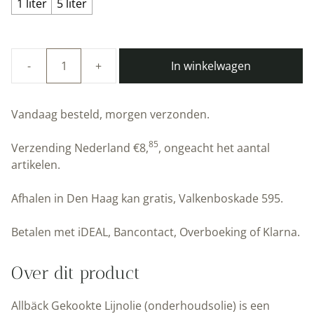
1 liter
5 liter
In winkelwagen
100%
natuurlijke
Lijnolie
Vandaag besteld, morgen verzonden.
|
Gekookte
85
Verzending Nederland
€
8,
, ongeacht het aantal
Lijnolie
artikelen.
|
Allbäck
Afhalen in Den Haag kan gratis, Valkenboskade 595.
aantal
Betalen met iDEAL, Bancontact, Overboeking of Klarna.
Over dit product
Allbäck Gekookte Lijnolie (onderhoudsolie) is een