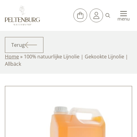
Ga
naar
de
menu
inhoud
Terug
Home
»
100% natuurlijke Lijnolie | Gekookte Lijnolie |
Allbäck