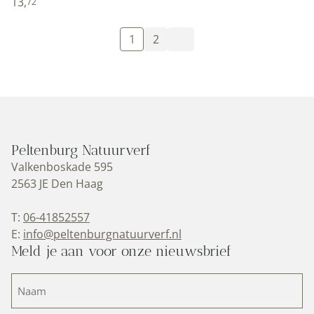
13,
72
1
2
Peltenburg Natuurverf
Valkenboskade 595
2563 JE Den Haag
T:
06-41852557
E:
info@peltenburgnatuurverf.nl
Meld je aan voor onze nieuwsbrief
Naam
(Vereist)