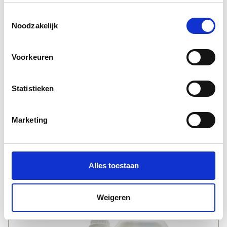
Toestemmingsselectie
Noodzakelijk
Voorkeuren
Statistieken
Marketing
Natuurlijk afbijtmiddel | deCokerije | Peltenburg
Natuurverf
20,
75
Alles toestaan
Weigeren