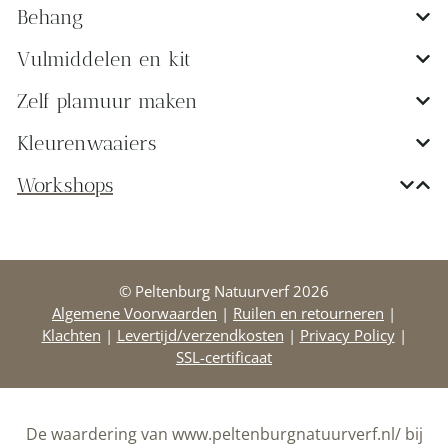
Behang
Vulmiddelen en kit
Zelf plamuur maken
Kleurenwaaiers
Workshops
© Peltenburg Natuurverf 2026
Algemene Voorwaarden
|
Ruilen en retourneren
|
Klachten
|
Levertijd/verzendkosten
|
Privacy Policy
|
SSL-certificaat
De waardering van www.peltenburgnatuurverf.nl/ bij