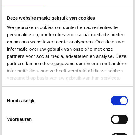
Deze website maakt gebruik van cookies
We gebruiken cookies om content en advertenties te
personaliseren, om functies voor social media te bieden
en om ons websiteverkeer te analyseren. Ook delen we
informatie over uw gebruik van onze site met onze
partners voor social media, adverteren en analyse. Deze
Natura
partners kunnen deze gegevens combineren met andere
informatie die u aan ze heeft verstrekt of die ze hebben
verzameld op basis van uw gebruik van hun services.
Zo kies je sneller het juiste merk
Toestemmingsselectie
Je zoekt natuurverf of een natuurlijke afwerking, maar
Noodzakelijk
elk merk werkt met andere bindmiddelen en
toepassingen. Op deze pagina vind je per merk een
korte uitleg. Je klikt daarna door naar het merk en de
Voorkeuren
producten die passen bij jouw ondergrond, binnen of
buiten.