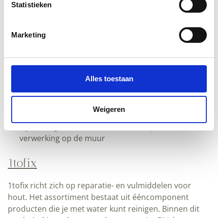
Statistieken
In het kort
AANMELDEN
Merken verschillen vooral in bindmiddel,
Marketing
ondergrond en onderhoud
Hout buiten vraagt vaak een ander systeem dan
muren binnen
Alles toestaan
Bij minerale afwerkingen draait het om zuiging en
voorbereiding
Bij olie en vernis draait het om laagdikte, droging en
Weigeren
onderhoud
Bij behang draait het om materiaal, print en
verwerking op de muur
1tofix
1tofix richt zich op reparatie- en vulmiddelen voor
hout. Het assortiment bestaat uit ééncomponent
producten die je met water kunt reinigen. Binnen dit