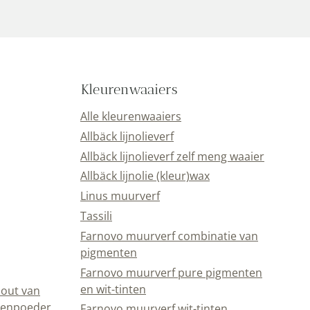
Kleurenwaaiers
Alle kleurenwaaiers
Allbäck lijnolieverf
Allbäck lijnolieverf zelf meng waaier
Allbäck lijnolie (kleur)wax
Linus muurverf
Tassili
Farnovo muurverf combinatie van
pigmenten
Farnovo muurverf pure pigmenten
en wit-tinten
out van
eenpoeder
Farnovo muurverf wit-tinten