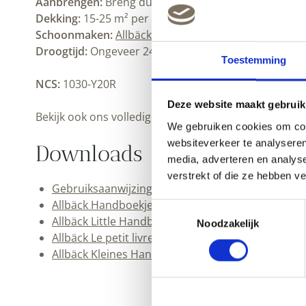
Aanbrengen:
Breng dunne lagen aan met een stevige,
Dekking:
15-25 m² per liter, afhankelijk van de onde
Schoonmaken:
Allbäck lijnoliezeep
en water. Bewaar
Droogtijd:
Ongeveer 24 uur bij kamertemperatuur. G
Toestemming
NCS:
1030-Y20R
Deze website maakt gebruik
Bekijk ook ons volledige
Allbäck
assortiment en onze
We gebruiken cookies om cont
websiteverkeer te analyseren
Downloads
media, adverteren en analys
verstrekt of die ze hebben v
Gebruiksaanwijzing Allbäck Lijnolieverf (pdf)
Allbäck Handboekje (pdf)
Toestemmingsselectie
Allbäck Little Handbook (pdf)
Noodzakelijk
Allbäck Le petit livre de la peinture (pdf)
Allbäck Kleines Handbuch (pdf)