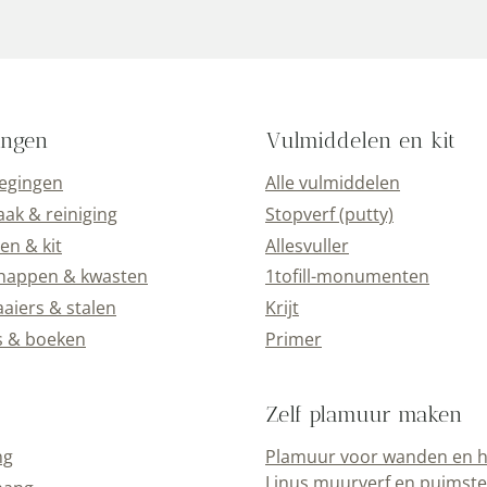
ingen
Vulmiddelen en kit
oegingen
Alle vulmiddelen
k & reiniging
Stopverf (putty)
en & kit
Allesvuller
happen & kwasten
1tofill-monumenten
aiers & stalen
Krijt
s & boeken
Primer
Zelf plamuur maken
ng
Plamuur voor wanden en h
Linus muurverf en puimst