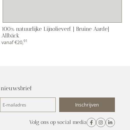
100% natuurlijke Lijnolieverf | Bruine Aarde|
Allbäck
91
vanaf
€
20,
 nieuwsbrief
E-
mailadres
(Vereist)
Volg ons op social media