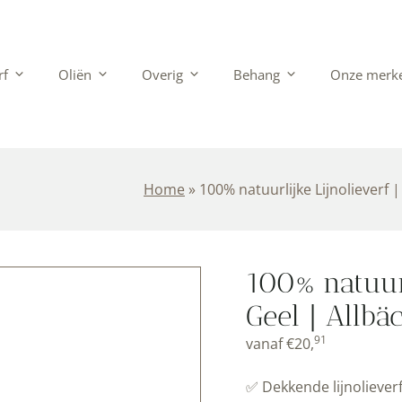
rf
Oliën
Overig
Behang
Onze merk
Home
»
100% natuurlijke Lijnolieverf 
100% natuurl
Geel | Allbä
91
vanaf
€
20,
✅ Dekkende lijnolieverf