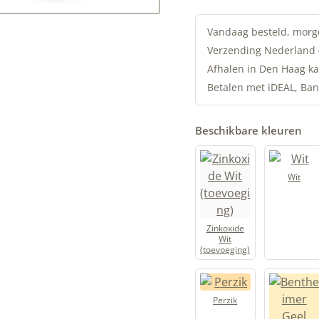
Lijnolieverf
|
Vandaag besteld, morg
Limburgs
Verzending Nederland
Geel
Afhalen in Den Haag ka
|
Betalen met iDEAL, Ban
Allbäck
aantal
Beschikbare kleuren
Wit
Zinkoxide
Wit
(toevoeging)
Perzik