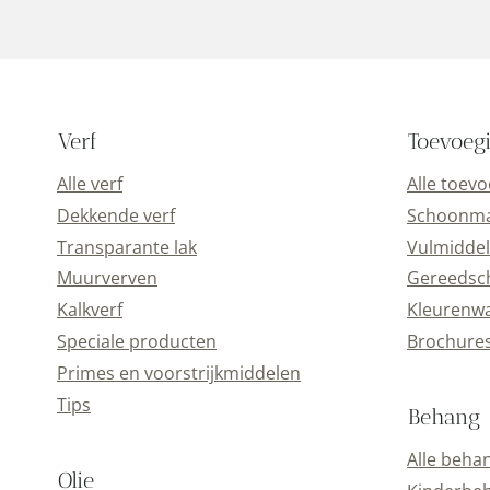
Verf
Toevoeg
Alle verf
Alle toev
Dekkende verf
Schoonmaa
Transparante lak
Vulmiddel
Muurverven
Gereedsc
Kalkverf
Kleurenwa
Speciale producten
Brochure
Primes en voorstrijkmiddelen
Tips
Behang
Alle beha
Olie