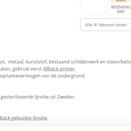
Bentheimer
Geel
Alle 41 kleuren tonen
, metaal, kunststof, bestaand schilderwerk en steen/beton
aten, gebruik eerst
Allbäck primer
.
het opnamevermogen van de ondergrond.
steriliseerde lijnolie uit Zweden.
lbäck gekookte lijnolie
.