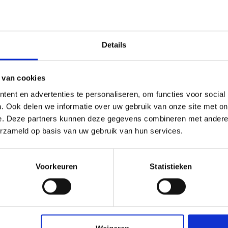
 bij voorkeur varkensharen kwast of de Allbäck kwasten,
r
rgrond.
 kwasten hangend in
Allbäck rauwe lijnolie
.
oed ventileren.
Details
 van cookies
 andere kleuren
lijnolieverf
.
ent en advertenties te personaliseren, om functies voor social
. Ook delen we informatie over uw gebruik van onze site met on
e. Deze partners kunnen deze gegevens combineren met andere i
erzameld op basis van uw gebruik van hun services.
Voorkeuren
Statistieken