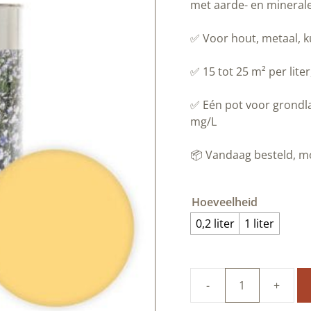
met aarde- en mineral
✅ Voor hout, metaal, k
✅ 15 tot 25 m² per lite
✅ Eén pot voor grondla
mg/L
📦 Vandaag besteld, 
Hoeveelheid
0,2 liter
1 liter
100%
natuurlijke