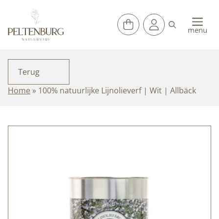
Ga
naar
de
menu
inhoud
Terug
Home
»
100% natuurlijke Lijnolieverf | Wit | Allbäck