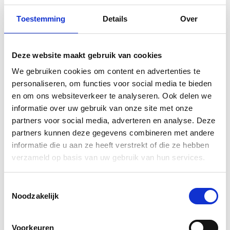
steen/beton (als van de verf een
emulsieverf
gemaakt
is). Voor sterk absorberende ondergronden als MDF of
Toestemming
Details
Over
ESB platen, gebruik eerst
Allbäck primer
.
Rendement 15 tot 25m² per liter, afhankelijk van het
opnamevermogen van de ondergrond.
Deze website maakt gebruik van cookies
Wit vergeelt in ruimtes met weinig licht.
We gebruiken cookies om content en advertenties te
personaliseren, om functies voor social media te bieden
Bindmiddel:
Gekookte koudgeperste, gezuiverde en
en om ons websiteverkeer te analyseren. Ook delen we
gesteriliseerde lijnolie uit Zweden.
informatie over uw gebruik van onze site met onze
Pigment:
Titaandioxide, krijt
partners voor social media, adverteren en analyse. Deze
Droogmiddel:
Mangaan
partners kunnen deze gegevens combineren met andere
Verdunnen:
Indien nodig verdunnen met max. 5%
informatie die u aan ze heeft verstrekt of die ze hebben
Allbäck gekookte lijnolie
.
verzameld op basis van uw gebruik van hun services.
VOC:
<5mg/L Niets verdampt uit de verf
Aanbrengen:
Breng dunne lagen aan met een stevige,
bij voorkeur varkensharen kwast of de Allbäck kwasten,
Toestemmingsselectie
Noodzakelijk
ronde
of
platte
.
Dekking:
15-25 m² per liter, afhankelijk van de
ondergrond.
Voorkeuren