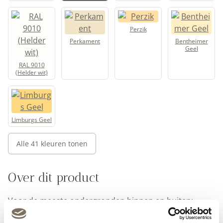
Perzik
Perkament
Bentheimer
Geel
RAL 9010
(Helder wit)
Limburgs Geel
Alle 41 kleuren tonen
Over dit product
Voor de meeste ondergronden binnen en buiten:
hout, metaal, kunststof, bestaand schilderwerk en