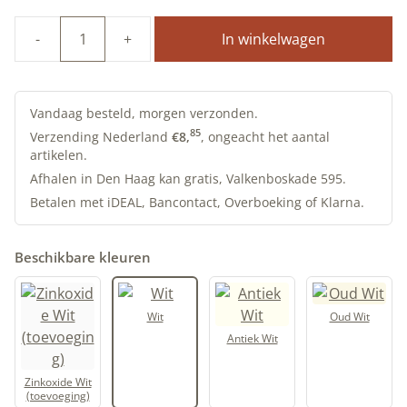
In winkelwagen
100%
natuurlijke
Lijnolieverf
|
Vandaag besteld, morgen verzonden.
Wit
85
Verzending Nederland
€
8,
, ongeacht het aantal
artikelen.
|
Allbäck
Afhalen in Den Haag kan gratis, Valkenboskade 595.
aantal
Betalen met iDEAL, Bancontact, Overboeking of Klarna.
Beschikbare kleuren
Wit
Oud Wit
Antiek Wit
Zinkoxide Wit
(toevoeging)