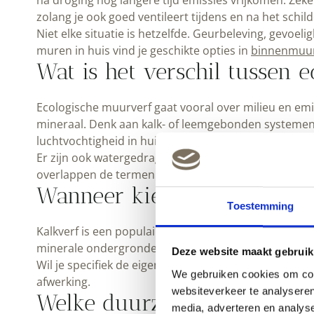
na droging nog langere tijd emissies vrijkomen. Zek
zolang je ook goed ventileert tijdens en na het schil
Niet elke situatie is hetzelfde. Geurbeleving, gevoe
muren in huis vind je geschikte opties in
binnenmuur
Wat is het verschil tussen 
Ecologische muurverf gaat vooral over milieu en emi
mineraal. Denk aan kalk- of leemgebonden systemen.
luchtvochtigheid in huis.
Er zijn ook watergedragen verven met lage emissies d
overlappen de termen vaak. Het belangrijkste blijft d
Wanneer kies je voor kalkve
Toestemming
Kalkverf is een populaire vorm van natuurlijke muur
minerale ondergronden zoals kalkpleister of stucwerk
Deze website maakt gebruik
Wil je specifiek de eigenschappen en toepassingen 
We gebruiken cookies om cont
afwerking.
websiteverkeer te analyseren
Welke duurzame muurverf k
media, adverteren en analys