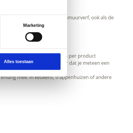
elasting. Regen, UV, algen en
ndere eisen heeft dan binnenmuurverf, ook als de
Marketing
t uit
buitenmuurverf
.
 en levendiger. De dekking kan per product
Alles toestaan
beter te herstellen zijn, zonder dat je meteen een
arenlang mee. In keukens, trappenhuizen of andere