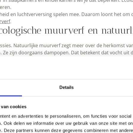
er in slaapkamers en kinderkamers wil je dat beperken. Ecol
deren.
ligheid en luchtverversing spelen mee. Daarom loont het om d
verf
.
ecologische muurverf en natuur
ssies. Natuurlijke muurverf zegt meer over de herkomst van
 Ze zijn doorgaans dampopen. Dat betekent dat vocht uit d
ie ecologisch kunnen zijn, maar niet volledig natuurlijk doo
at de verf past bij je ondergrond en je gebruik.
rf als natuurlijke muurverf?
Details
verf, vooral door het matte effect en de minerale basis. K
. Het resultaat oogt levendig, met nuance in de wand in plaa
 van cookies
van kalksystemen bekijken, ga dan naar
kalkverf
. Daar vind j
ent en advertenties te personaliseren, om functies voor social
. Ook delen we informatie over uw gebruik van onze site met on
ies je voor binnen of buiten?
e. Deze partners kunnen deze gegevens combineren met andere i