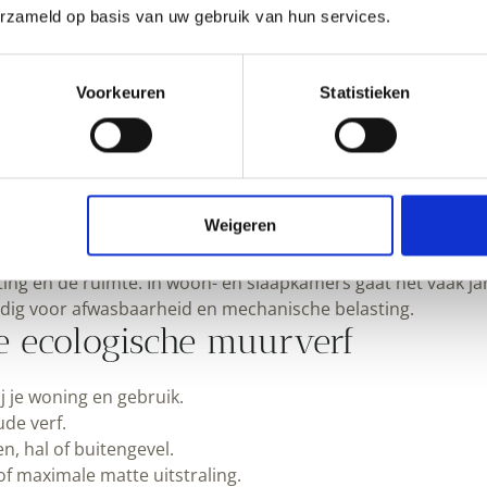
erzameld op basis van uw gebruik van hun services.
popenheid en prettig wonen. Voor buiten telt vooral weerb
at buiten standhoudt. Dat betekent dat buitenmuurverf a
Voorkeuren
Statistieken
urverf
. Werk je aan gevels of buitenwanden, kies dan gerich
rverf in de praktijk?
AANMELDEN
achting dan standaard latex. De uitstraling is vaak matter
Weigeren
. Daar staat tegenover dat veel natuurlijke systemen lokaal 
ting en de ruimte. In woon- en slaapkamers gaat het vaak j
odig voor afwasbaarheid en mechanische belasting.
ste ecologische muurverf
j je woning en gebruik.
ude verf.
, hal of buitengevel.
of maximale matte uitstraling.