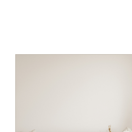
Home
»
Natuurverf
»
Muurverven