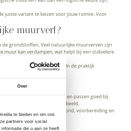
ogische muurverf kan dan een logische keuze zijn,
e juiste variant te kiezen voor jouw ruimte. Voor
lijke muurverf?
 de grondstoffen. Veel natuurlijke muurverven zijn
e muur kan verdampen, wat helpt bij een stabielere
r synthetische bindmiddelen. In de praktijk
Over
alksystemen zijn vaak dampopen en passen goed bij
ts van een volledig vlak latexbeeld.
e ook meer uitleg over ondergrond, voorbereiding en
 media te bieden en om ons
ze partners voor social
nformatie die u aan ze heeft