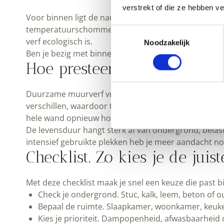
verstrekt of die ze hebben v
Voor binnen ligt de nadruk vaak op binnenlucht, dam
temperatuurschommelingen vragen om een systeem d
Toestemmingsselectie
verf ecologisch is.
Noodzakelijk
Ben je bezig met binnenmuren, kijk dan in
binnenmu
Hoe presteert duurzame muu
Duurzame muurverf vraagt soms een iets andere verw
verschillen, waardoor twee lagen soms logischer zijn
hele wand opnieuw hoeft te doen.
De levensduur hangt sterk af van ondergrond, belas
intensief gebruikte plekken heb je meer aandacht n
Checklist. Zo kies je de jui
Met deze checklist maak je snel een keuze die past bi
Check je ondergrond. Stuc, kalk, leem, beton of o
Bepaal de ruimte. Slaapkamer, woonkamer, keuken
Kies je prioriteit. Dampopenheid, afwasbaarheid 