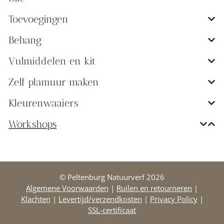
De waardering van www.peltenburgnatuurverf.nl/ bij
WebwinkelKeur Reviews
is 9.6/10 gebaseerd op 1116 reviews.