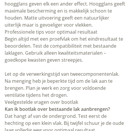
klein vlak. Bij twijfel schuur je de oude laag volledig weg voor
optimaal resultaat.
Hoelang moet bootlak drogen tussen de lagen?
Meestal 12-24 uur afhankelijk van temperatuur en
luchtvochtigheid. Volg altijd de instructies van de fabrikant voor
de beste hechting tussen lagen.
Waarom wordt bootlak soms melkachtig wit?
Dit “bloemen” ontstaat door vocht tijdens het drogen. Voorkom
dit door bij droge omstandigheden te lakken en goede ventilatie te
zorgen.
Is bootlak geschikt voor zoetwater?
Ja, bootlak presteert uitstekend in zowel zout als zoet water. Voor
alleen zoetwater zijn er soms goedkopere alternatieven
beschikbaar.
Bestel direct jouw bootlak bij Peltenburg Natuurverf