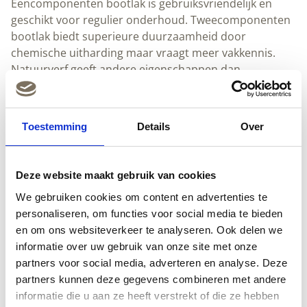
synthetische bootlakken.
Eigenschappen van professionele bootlak
Bootlak onderscheidt zich door specifieke eigenschappen. UV-
bestendigheid voorkomt verkleuring en degradatie van het hout.
Zout- en zoetwaterbestendigheid beschermt tegen constante
vochtigheidsbelasting. Elasticiteit zorgt dat de laklaag
meebeweegt met het uitzetten van hout.
Toestemming
Details
Over
Krasvastheit is belangrijk bij intensief gebruik. Glansbehoud
houdt jouw boot er jarenlang representatief uitzien. Snelle
droogtijd betekent minder stilligtijd in de haven.
Deze website maakt gebruik van cookies
Wanneer kies je bootlak boven andere behandelingen?
We gebruiken cookies om content en advertenties te
Kies bootlak wanneer maximale bescherming tegen water
personaliseren, om functies voor social media te bieden
noodzakelijk is. Voor boten die regelmatig worden gebruikt in
en om ons websiteverkeer te analyseren. Ook delen we
zout water is bootlak onmisbaar.
zijn speciaal
Marine-lakken
informatie over uw gebruik van onze site met onze
ontwikkeld voor deze extreme omstandigheden.
partners voor social media, adverteren en analyse. Deze
partners kunnen deze gegevens combineren met andere
Voor binnenvaart en zoetwater volstaat soms
, maar
vernisolie
informatie die u aan ze heeft verstrekt of die ze hebben
zeewater vraagt altijd om echte bootlak. De investering betaalt