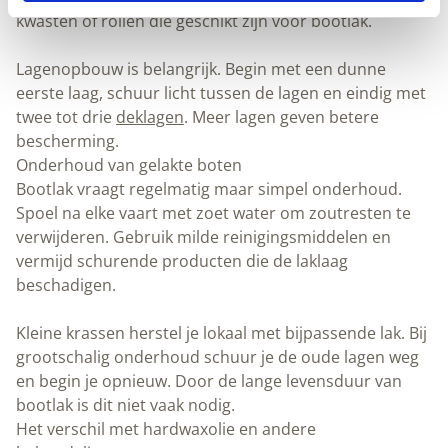
laklaag beschadigen.
Kleine krassen herstel je lokaal met bijpassende lak. Bij
grootschalig onderhoud schuur je de oude lagen weg en begin je
opnieuw. Door de lange levensduur van bootlak is dit niet vaak
nodig.
Het verschil met hardwaxolie en andere behandelingen
geeft een natuurlijke uitstraling maar biedt
Hardwaxolie
onvoldoende bescherming tegen zeewater. Olie trekt in het hout
maar vormt geen waterbestendige film zoals bootlak.
Voor
op zee is de filmvormende
behandeling van hout
bescherming van bootlak onmisbaar. Oliën zijn geschikt voor
binnenwerk maar falen bij intensief watercontact.
Soorten bootlak voor verschillende toepassingen
Er zijn verschillende types bootlak beschikbaar. Blanke bootlak
behoudt de natuurlijke houtkleur en toont de mooie houtnerf.
Gekleurde bootlak combineert bescherming met decoratie en is