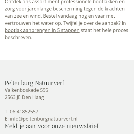
Naam
(Vereist)
E-
mailadres
(Vereist)
Volg ons op social media
Verf