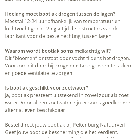
Geef jouw boot de bescherming die het verdient. Ontdek ons
assortiment professionele bootlakken en zorg voor jarenlange
bescherming tegen de krachten van zee en wind. Bestel vandaag
nog en vaar met vertrouwen het water op. Twijfel je over de
aanpak? In
staat het hele proces
bootlak aanbrengen in 5 stappen
beschreven.
Peltenburg Natuurverf
Valkenboskade 595
2563 JE Den Haag
T:
06-41852557
E:
info@peltenburgnatuurverf.nl
Meld je aan voor onze nieuwsbrief