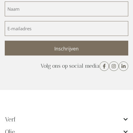
Olie
Toevoegingen
Behang
Vulmiddelen en kit
Zelf plamuur maken
Kleurenwaaiers
Workshops
© Peltenburg Natuurverf 2026
|
|
|
Algemene Voorwaarden
Ruilen en retourneren
Klachten
|
|
Levertijd/verzendkosten
Privacy Policy
SSL-certificaat