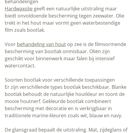
verkrijgbaar in traditionele marine-kleuren zoals wit, blauw en
navy.
De glansgraad bepaalt de uitstraling. Mat, zijdeglans of hoogglans
geven elk een ander effect. Hoogglans geeft maximale
bescherming en is makkelijk schoon te houden. Matte uitvoering
geeft een natuurlijker uiterlijk maar is gevoeliger voor vlekken.
Professionele tips voor optimaal resultaat
Begin altijd met een proefvlak om het eindresultaat te beoordelen.
Test de compatibiliteit met bestaande laklagen. Gebruik alleen
kwaliteitsmaterialen – goedkope kwasten geven streepjes.
Let op de verwerkingstijd van tweecomponentenlak. Na menging
heb je beperkte tijd om de lak aan te brengen. Plan je werk en
zorg voor voldoende ventilatie tijdens het drogen.
Veelgestelde vragen over bootlak
Kan ik bootlak over bestaande lak aanbrengen?
Dat hangt af van de ondergrond. Test eerst de hechting op een