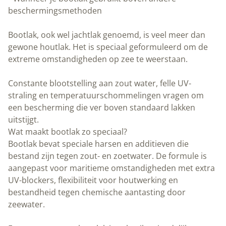
Bootlak, ook wel jachtlak genoemd, is veel meer dan gewone
houtlak. Het is speciaal geformuleerd om de extreme
omstandigheden op zee te weerstaan.
Constante blootstelling aan zout water, felle UV-straling en
temperatuurschommelingen vragen om een bescherming die ver
boven standaard lakken uitstijgt.
Wat maakt bootlak zo speciaal?
Bootlak bevat speciale harsen en additieven die bestand zijn tegen
zout- en zoetwater. De formule is aangepast voor maritieme
omstandigheden met extra UV-blockers, flexibiliteit voor
houtwerking en bestandheid tegen chemische aantasting door
zeewater.
Eencomponenten bootlak is gebruiksvriendelijk en geschikt voor
regulier onderhoud. Tweecomponenten bootlak biedt superieure
duurzaamheid door chemische uitharding maar vraagt meer
vakkennis.
geeft andere eigenschappen dan
Natuurverf