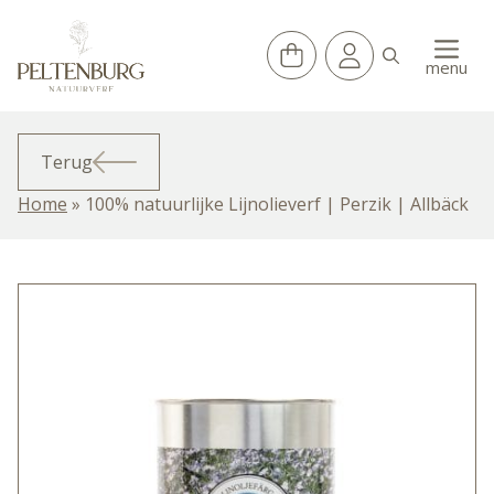
Ga
naar
de
menu
inhoud
Terug
Home
»
100% natuurlijke Lijnolieverf | Perzik | Allbäck