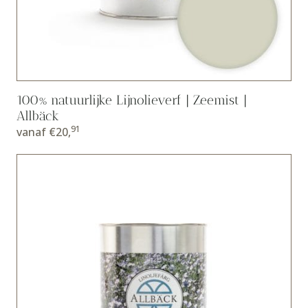
100% natuurlijke Lijnolieverf | Zeemist |
Allbäck
91
vanaf
€
20,