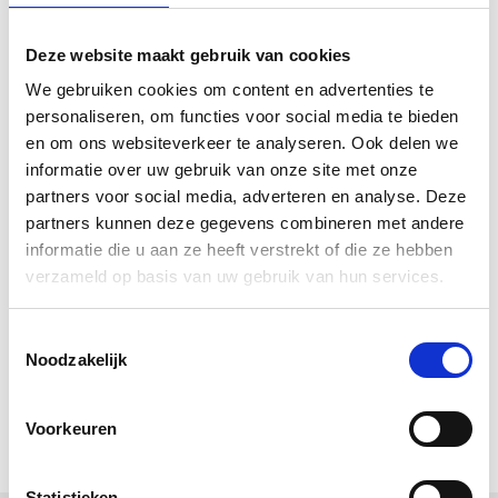
Schoonmaken:
Allbäck lijnoliezeep
en water. Bewaar
kwasten hangend in
Allbäck rauwe lijnolie
.
Deze website maakt gebruik van cookies
Droogtijd:
Ongeveer 24 uur bij kamertemperatuur.
Goed ventileren.
We gebruiken cookies om content en advertenties te
personaliseren, om functies voor social media te bieden
NCS:
0520-Y30R
en om ons websiteverkeer te analyseren. Ook delen we
informatie over uw gebruik van onze site met onze
Bekijk ook ons volledige
Allbäck.
partners voor social media, adverteren en analyse. Deze
partners kunnen deze gegevens combineren met andere
Downloads
informatie die u aan ze heeft verstrekt of die ze hebben
verzameld op basis van uw gebruik van hun services.
Gebruiksaanwijzing Allbäck Lijnolieverf (pdf)
Allbäck Handboekje (pdf)
Toestemmingsselectie
Allbäck Little Handbook (pdf)
Noodzakelijk
Allbäck Le petit livre de la peinture (pdf)
Allbäck Kleines Handbuch (pdf)
Voorkeuren
Statistieken