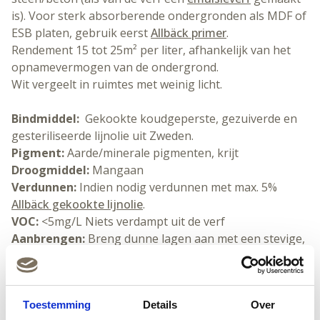
is). Voor sterk absorberende ondergronden als MDF of
ESB platen, gebruik eerst
Allbäck primer
.
Rendement 15 tot 25m² per liter, afhankelijk van het
opnamevermogen van de ondergrond.
Wit vergeelt in ruimtes met weinig licht.
Bindmiddel:
Gekookte koudgeperste, gezuiverde en
gesteriliseerde lijnolie uit Zweden.
Pigment:
Aarde/minerale pigmenten, krijt
Droogmiddel:
Mangaan
Verdunnen:
Indien nodig verdunnen met max. 5%
Allbäck gekookte lijnolie
.
VOC:
<5mg/L Niets verdampt uit de verf
Aanbrengen:
Breng dunne lagen aan met een stevige,
bij voorkeur varkensharen kwast of de Allbäck
kwasten,
ronde
of
platte
.
Dekking:
15-25 m² per liter, afhankelijk van de
Toestemming
Details
Over
ondergrond.