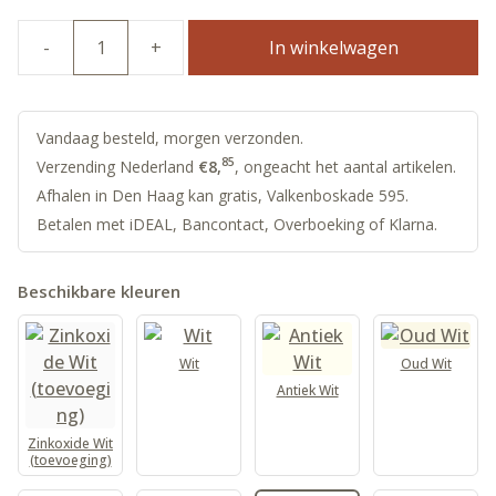
In winkelwagen
100%
natuurlijke
Lijnolieverf
|
Vandaag besteld, morgen verzonden.
Perzik
85
Verzending Nederland
€
8,
, ongeacht het aantal artikelen.
|
Afhalen in Den Haag kan gratis, Valkenboskade 595.
Allbäck
Betalen met iDEAL, Bancontact, Overboeking of Klarna.
aantal
Beschikbare kleuren
Wit
Oud Wit
Antiek Wit
Zinkoxide Wit
(toevoeging)