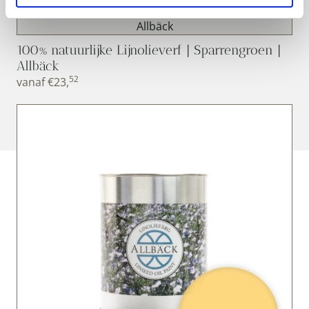
100% natuurlijke Lijnolieverf | Sparrengroen |
Allbäck
52
vanaf
€
23,