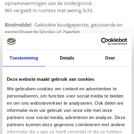
opnamevermogen van de ondergrond.
Wit vergeelt in ruimtes met weinig licht.
Bindmiddel:
Gekookte koudgeperste, gezuiverde en
gesteriliseerde lijnolie uit Zweden.
Pigment:
Aarde/minerale pigmenten, krijt
Droogmiddel:
Mangaan
Verdunnen:
Indien nodig verdunnen met max.
Toestemming
Details
Over
5%
Allbäck gekookte lijnolie
.
VOC:
<5mg/L Niets verdampt uit de verf
Aanbrengen:
Breng dunne lagen aan met een stevige,
Deze website maakt gebruik van cookies
bij voorkeur varkensharen kwast of de Allbäck
We gebruiken cookies om content en advertenties te
kwasten,
ronde
of
platte
.
personaliseren, om functies voor social media te bieden
Dekking:
15-25 m² per liter, afhankelijk van de
en om ons websiteverkeer te analyseren. Ook delen we
ondergrond.
informatie over uw gebruik van onze site met onze
Schoonmaken:
Allbäck lijnoliezeep
en water. Bewaar
partners voor social media, adverteren en analyse. Deze
kwasten hangend in
Allbäck rauwe lijnolie
.
partners kunnen deze gegevens combineren met andere
Droogtijd:
Ongeveer 24 uur bij kamertemperatuur.
informatie die u aan ze heeft verstrekt of die ze hebben
Goed ventileren.