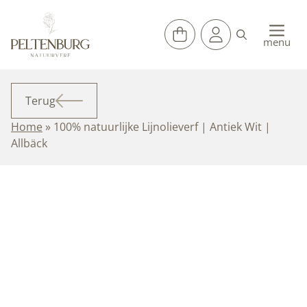
Ga
naar
de
menu
inhoud
Terug
Home
»
100% natuurlijke Lijnolieverf | Antiek Wit |
Allbäck