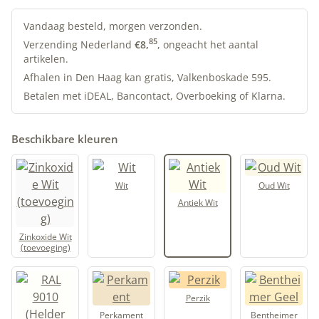
Lijnolieverf
|
Vandaag besteld, morgen verzonden.
Antiek
85
Verzending Nederland
€
8,
, ongeacht het aantal
artikelen.
Wit
|
Afhalen in Den Haag kan gratis, Valkenboskade 595.
Allbäck
Betalen met iDEAL, Bancontact, Overboeking of Klarna.
aantal
Beschikbare kleuren
Wit
Oud Wit
Antiek Wit
Zinkoxide Wit
(toevoeging)
Perzik
Perkament
Bentheimer