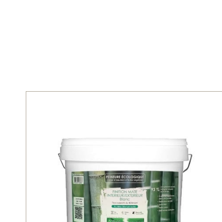
Home
»
Natuurverf
»
Muurverven
»
Muurverf binnen