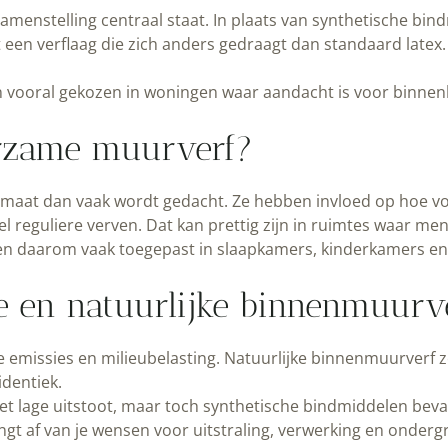
amenstelling centraal staat. In plaats van synthetische bi
en verflaag die zich anders gedraagt dan standaard latex.
vooral gekozen in woningen waar aandacht is voor binnenlu
rzame muurverf?
imaat dan vaak wordt gedacht. Ze hebben invloed op hoe vo
l reguliere verven. Dat kan prettig zijn in ruimtes waar men
en daarom vaak toegepast in slaapkamers, kinderkamers e
he en natuurlijke binnenmuurv
 emissies en milieubelasting. Natuurlijke binnenmuurverf ze
identiek.
 lage uitstoot, maar toch synthetische bindmiddelen bevatt
ngt af van je wensen voor uitstraling, verwerking en onderg