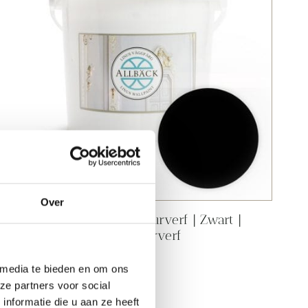
Over
100% natuurlijke Linus muurverf | Zwart |
Allbäck | Peltenburg Natuurverf
vanaf
12,
80
 media te bieden en om ons
ze partners voor social
nformatie die u aan ze heeft