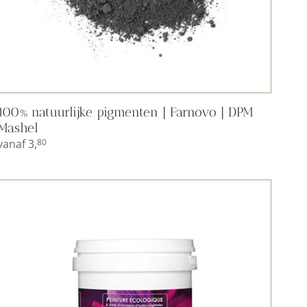
100% natuurlijke pigmenten | Farnovo | DPM
Mashel
vanaf
3,
80