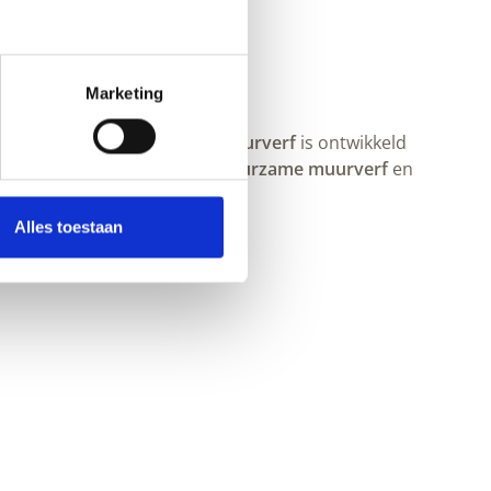
Marketing
je muur.
Natuurlijke binnenmuurverf
is ontwikkeld
d je muurverf die past bij
duurzame muurverf
en
Alles toestaan