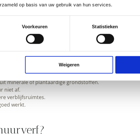
erzameld op basis van uw gebruik van hun services.
rf
Voorkeuren
Statistieken
lt geen zware verflucht en geen onnodige toevoegingen op 
en en materiaalkeuze een rol spelen. In deze categorie vin
.
Weigeren
it minerale of plantaardige grondstoffen.
 niet af.
e verblijfsruimtes.
goed werkt.
nmuurverf?