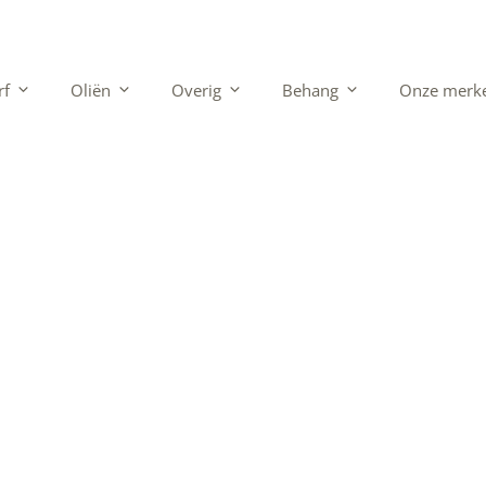
rf
Oliën
Overig
Behang
Onze merk
nen