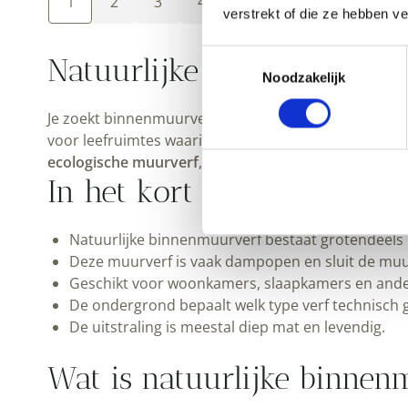
1
2
3
4
Volgende
verstrekt of die ze hebben v
Toestemmingsselectie
Natuurlijke binnenmuurve
Noodzakelijk
Je zoekt binnenmuurverf voor je woning, maar je wi
voor leefruimtes waarin gezondheid, ademend vermog
ecologische muurverf
, geschikt voor dagelijks wonen
In het kort
Natuurlijke binnenmuurverf bestaat grotendeels u
Deze muurverf is vaak dampopen en sluit de muur
Geschikt voor woonkamers, slaapkamers en ander
De ondergrond bepaalt welk type verf technisch 
De uitstraling is meestal diep mat en levendig.
Wat is natuurlijke binne