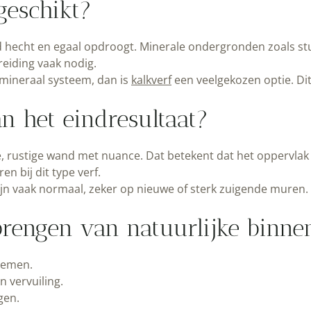
geschikt?
hecht en egaal opdroogt. Minerale ondergronden zoals stucw
reiding vaak nodig.
mineraal systeem, dan is
kalkverf
een veelgekozen optie. Dit
 het eindresultaat?
 rustige wand met nuance. Dat betekent dat het oppervlak ni
en bij dit type verf.
ijn vaak normaal, zeker op nieuwe of sterk zuigende muren. 
brengen van natuurlijke binn
lemen.
 vervuiling.
gen.