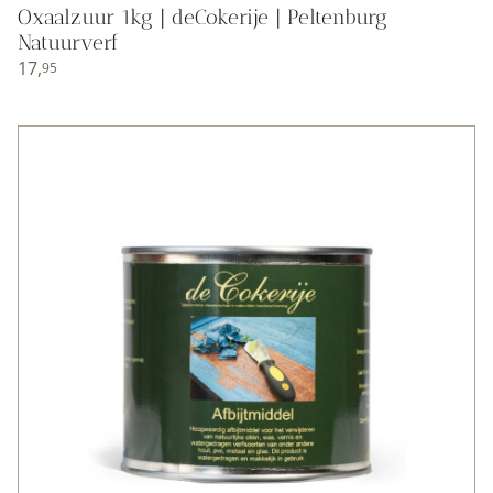
Oxaalzuur 1kg | deCokerije | Peltenburg
Natuurverf
17,
95