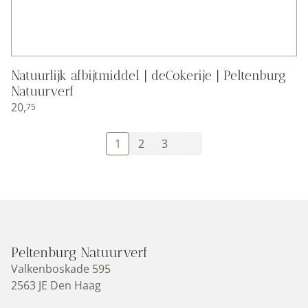
Natuurlijk afbijtmiddel | deCokerije | Peltenburg
Natuurverf
20,
75
1
2
3
Peltenburg Natuurverf
Valkenboskade 595
2563 JE Den Haag