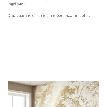
ingrijpen.
Duurzaamheid zit niet in méér, maar in beter.
Peltenburg Natuurverf is ontstaan als
tegenbeweging.
Niet vanuit trends, maar vanuit ervaring. Vanuit
het zien van hout dat gezond blijft of juist kapot
gaat. Vanuit gebouwen die decennia meegaan of
na enkele jaren opnieuw moeten worden
aangepakt. Vanuit de overtuiging dat echte
duurzaamheid zit in levensduur, onderhoud en
vakmanschap, niet in snelle oplossingen.