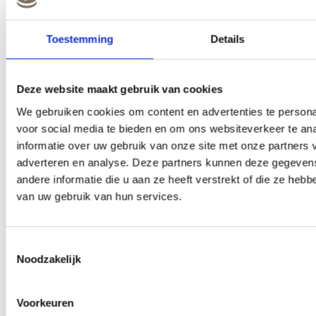
nodig heeft
– keuzes
maken op
Toestemming
Details
basis van lange
termijn
Deze website maakt gebruik van cookies
Daarom delen
We gebruiken cookies om content en advertenties te persona
wij kennis via
voor social media te bieden en om ons websiteverkeer te an
workshops,
informatie over uw gebruik van onze site met onze partners 
advies en
adverteren en analyse. Deze partners kunnen deze gegeve
begeleiding.
andere informatie die u aan ze heeft verstrekt of die ze heb
Niet om sneller
van uw gebruik van hun services.
te werken,
maar om beter
te werken.
Toestemmingsselectie
Noodzakelijk
Voorkeuren