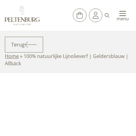
Ga
naar
de
menu
inhoud
Terug
Home
»
100% natuurlijke Lijnolieverf | Geldersblauw |
Allbäck