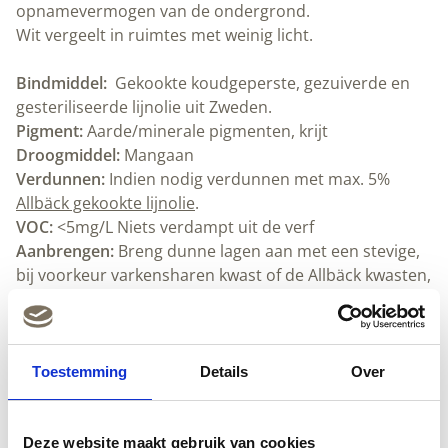
opnamevermogen van de ondergrond.
Wit vergeelt in ruimtes met weinig licht.
Bindmiddel:
Gekookte koudgeperste, gezuiverde en
gesteriliseerde lijnolie uit Zweden.
Pigment:
Aarde/minerale pigmenten, krijt
Droogmiddel:
Mangaan
Verdunnen:
Indien nodig verdunnen met max. 5%
Allbäck gekookte lijnolie
.
VOC:
<5mg/L Niets verdampt uit de verf
Aanbrengen:
Breng dunne lagen aan met een stevige,
bij voorkeur varkensharen kwast of de Allbäck kwasten,
ronde
of
platte
.
Dekking:
15-25 m² per liter, afhankelijk van de
ondergrond.
Schoonmaken:
Allbäck lijnoliezeep
en water. Bewaar
Toestemming
Details
Over
kwasten hangend in
Allbäck rauwe lijnolie
.
Droogtijd:
Ongeveer 24 uur bij kamertemperatuur.
Goed ventileren.
Deze website maakt gebruik van cookies