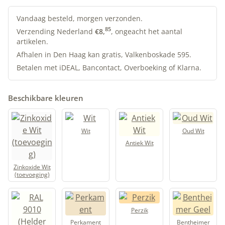
Lijnolieverf
|
Vandaag besteld, morgen verzonden.
Geldersblauw
85
Verzending Nederland
€
8,
, ongeacht het aantal
artikelen.
|
Allbäck
Afhalen in Den Haag kan gratis, Valkenboskade 595.
aantal
Betalen met iDEAL, Bancontact, Overboeking of Klarna.
Beschikbare kleuren
Wit
Oud Wit
Antiek Wit
Zinkoxide Wit
(toevoeging)
Perzik
Perkament
Bentheimer