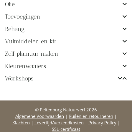
Olie
Toevoegingen
Behang
Vulmiddelen en kit
Zelf plamuur maken
Kleurenwaaiers
Workshops
© Peltenburg Natuurverf 2026
Algemene Voorwaarden
|
Ruilen en retourneren
|
Klachten
|
Levertijd/verzendkosten
|
Privacy Policy
|
SSL-certificaat