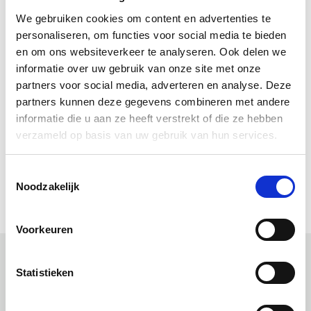
NCS:
8010-R90B
We gebruiken cookies om content en advertenties te
personaliseren, om functies voor social media te bieden
Bekijk ook ons volledige
Allbäck assortiment
.
en om ons websiteverkeer te analyseren. Ook delen we
informatie over uw gebruik van onze site met onze
Downloads
partners voor social media, adverteren en analyse. Deze
partners kunnen deze gegevens combineren met andere
Gebruiksaanwijzing Allbäck Lijnolieverf (pdf)
informatie die u aan ze heeft verstrekt of die ze hebben
Allbäck Handboekje (pdf)
verzameld op basis van uw gebruik van hun services.
Allbäck Little Handbook (pdf)
Allbäck Le petit livre de la peinture (pdf)
Toestemmingsselectie
Allbäck Kleines Handbuch (pdf)
Noodzakelijk
Voorkeuren
Statistieken
Uitgelichte producten