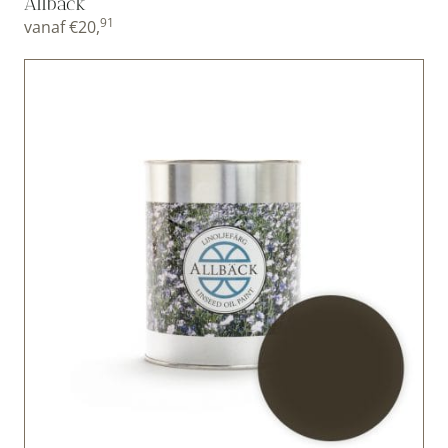
Allbäck
91
vanaf
€
20,