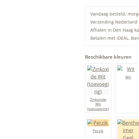
Lijnolieverf
|
Vandaag besteld, morg
Groene
Verzending Nederland
Omber
Afhalen in Den Haag ka
|
Betalen met iDEAL, Ban
Allbäck
aantal
Beschikbare kleuren
Wit
Zinkoxide
Wit
(toevoeging)
Perzik