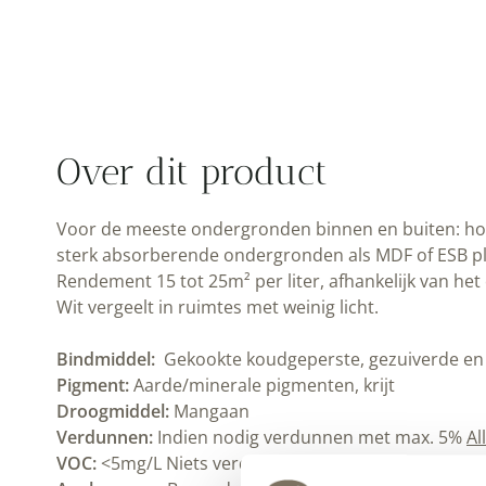
Over dit product
Voor de meeste ondergronden binnen en buiten: hout
sterk absorberende ondergronden als MDF of ESB pl
Rendement 15 tot 25m² per liter, afhankelijk van 
Wit vergeelt in ruimtes met weinig licht.
Bindmiddel:
Gekookte koudgeperste, gezuiverde en ge
Pigment:
Aarde/minerale pigmenten, krijt
Droogmiddel:
Mangaan
Verdunnen:
Indien nodig verdunnen met max. 5%
Al
VOC:
<5mg/L Niets verdampt uit de verf