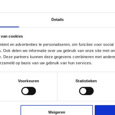
 bij voorkeur varkensharen kwast of de Allbäck kwasten,
r
rgrond.
 kwasten hangend in
Allbäck rauwe lijnolie
.
oed ventileren.
Details
 van cookies
ent en advertenties te personaliseren, om functies voor social
. Ook delen we informatie over uw gebruik van onze site met on
e. Deze partners kunnen deze gegevens combineren met andere i
erzameld op basis van uw gebruik van hun services.
Voorkeuren
Statistieken
Weigeren