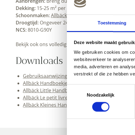
Aanbrengen:
Breng dunne lagen aan met een stevige,
Dekking:
15-25 m² per liter, afhankelijk van de onde
Schoonmaken:
Allbäck lijnoliezeep
en water. Bewaar
Droogtijd:
Ongeveer 24 uur bij kamertemperatuur. G
Toestemming
NCS:
8010-G90Y
Deze website maakt gebruik
Bekijk ook ons volledige
Allbäck assortiment
.
We gebruiken cookies om cont
Downloads
websiteverkeer te analyseren
media, adverteren en analys
verstrekt of die ze hebben v
Gebruiksaanwijzing Allbäck Lijnolieverf (pdf)
Allbäck Handboekje (pdf)
Toestemmingsselectie
Allbäck Little Handbook (pdf)
Noodzakelijk
Allbäck Le petit livre de la peinture (pdf)
Allbäck Kleines Handbuch (pdf)