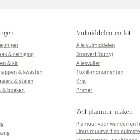
ingen
Vulmiddelen en kit
oegingen
Alle vulmiddelen
k & reiniging
Stopverf (putty)
en & kit
Allesvuller
happen & kwasten
1tofill-monumenten
aiers & stalen
Krijt
s & boeken
Primer
Zelf plamuur maken
ng
Plamuur voor wanden en h
Linus muurverf en puimst
hang