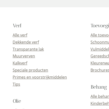
Verf
Toevoeg
Alle verf
Alle toev
Dekkende verf
Schoonmaa
Transparante lak
Vulmiddel
Muurverven
Gereedsc
Kalkverf
Kleurenwa
Speciale producten
Brochure
Primes en voorstrijkmiddelen
Tips
Behang
Alle beha
Olie
Kinderbe