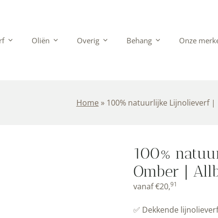
rf
Oliën
Overig
Behang
Onze merk
Home
»
100% natuurlijke Lijnolieverf 
100% natuurl
Omber | All
91
vanaf
€
20,
✅ Dekkende lijnoliever