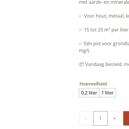
met aarde- en mineral
✅ Voor hout, metaal, k
✅ 15 tot 25 m² per lite
✅ Eén pot voor grondla
mg/L
📦 Vandaag besteld, 
Hoeveelheid
0,2 liter
1 liter
100%
natuurlijke