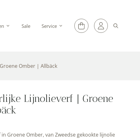
en
Sale
Service
| Groene Omber | Allbäck
ijke Lijnolieverf | Groene
bäck
f in Groene Omber, van Zweedse gekookte lijnolie