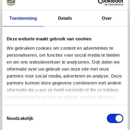
Peltenburg Natuurverf
Valkenboskade 595
Toestemming
Details
Over
2563 JE Den Haag
T:
06-41852557
Deze website maakt gebruik van cookies
E:
info@peltenburgnatuurverf.nl
We gebruiken cookies om content en advertenties te
Meld je aan voor onze nieuwsbrief
personaliseren, om functies voor social media te bieden
en om ons websiteverkeer te analyseren. Ook delen we
Naam
informatie over uw gebruik van onze site met onze
(Vereist)
partners voor social media, adverteren en analyse. Deze
E-
partners kunnen deze gegevens combineren met andere
mailadres
informatie die u aan ze heeft verstrekt of die ze hebben
verzameld op basis van uw gebruik van hun services.
(Vereist)
Toestemmingsselectie
Noodzakelijk
Volg ons op social media