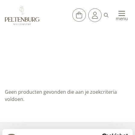
Ga
naar
de
menu
inhoud
Home
»
Sale
Geen producten gevonden die aan je zoekcriteria
voldoen.