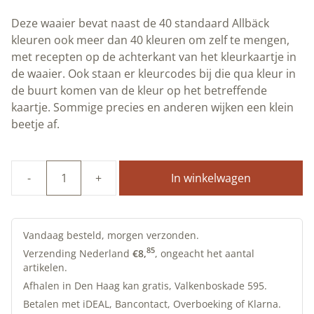
Deze waaier bevat naast de 40 standaard Allbäck
kleuren ook meer dan 40 kleuren om zelf te mengen,
met recepten op de achterkant van het kleurkaartje in
de waaier. Ook staan er kleurcodes bij die qua kleur in
de buurt komen van de kleur op het betreffende
kaartje. Sommige precies en anderen wijken een klein
beetje af.
In winkelwagen
Kleurenwaaier
lijnolieverf
|
Handgeschilderd
Vandaag besteld, morgen verzonden.
standaard
85
Verzending Nederland
€
8,
, ongeacht het aantal
artikelen.
en
zelfmeng
Afhalen in Den Haag kan gratis, Valkenboskade 595.
kleuren
Betalen met iDEAL, Bancontact, Overboeking of Klarna.