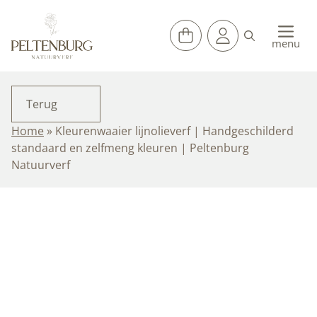
Ga
naar
de
menu
inhoud
Terug
Home
»
Kleurenwaaier lijnolieverf | Handgeschilderd
standaard en zelfmeng kleuren | Peltenburg
Natuurverf