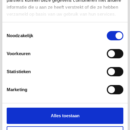
partners kunnen deze gegevens combineren met andere
informatie die u aan ze heeft verstrekt of die ze hebben
verzameld op basis van uw gebruik van hun services.
Toestemmingsselectie
Noodzakelijk
100% natuurlijke Lijnolieverf | Zeemist |
Allbäck
91
vanaf
€
20,
Voorkeuren
Statistieken
Marketing
Alles toestaan