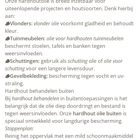
Onze hardhoutolie is breed inzetbaar voor
uiteenlopende projecten en houtsoorten. Denk hierbij
aan:
🪵Vlonders:
vlonder olie
voorkomt gladheid en behoudt
kleur.
🪵Tuinmeubelen:
olie voor hardhouten tuinmeubelen
beschermt stoelen, tafels en banken tegen
weersinvloeden.
🪵Schuttingen:
gebruik als
schutting olie
of
olie voor
schutting
voor een langere levensduur.
🪵Gevelbekleding:
bescherming tegen vocht en uv-
straling.
Hardhout behandelen buiten
Bij
hardhout behandelen
in buitentoepassingen is het
belangrijk dat de olie diep doordringt en bestand is
tegen weersinvloeden. Onze
hardhout olie buiten
is
speciaal ontwikkeld voor langdurige bescherming.
Stappenplan:
Reinig het oppervlak met een mild schoonmaakmiddel