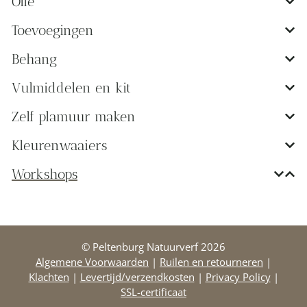
Olie
Toevoegingen
Behang
Vulmiddelen en kit
Zelf plamuur maken
Kleurenwaaiers
Workshops
© Peltenburg Natuurverf 2026
Algemene Voorwaarden
|
Ruilen en retourneren
|
Klachten
|
Levertijd/verzendkosten
|
Privacy Policy
|
SSL-certificaat