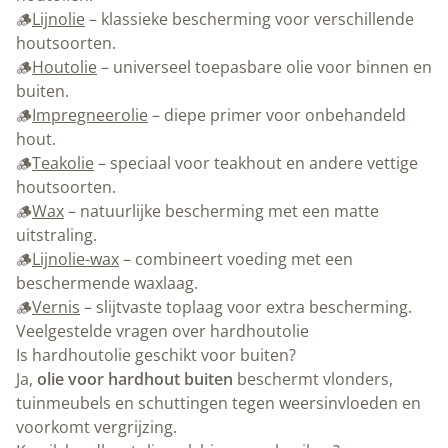
🪵
Lijnolie
– klassieke bescherming voor verschillende
houtsoorten.
🪵
Houtolie
– universeel toepasbare olie voor binnen en
buiten.
🪵
Impregneerolie
– diepe primer voor onbehandeld
hout.
🪵
Teakolie
– speciaal voor teakhout en andere vettige
houtsoorten.
🪵
Wax
– natuurlijke bescherming met een matte
uitstraling.
🪵
Lijnolie-wax
– combineert voeding met een
beschermende waxlaag.
🪵
Vernis
– slijtvaste toplaag voor extra bescherming.
Veelgestelde vragen over hardhoutolie
Is hardhoutolie geschikt voor buiten?
Ja,
olie voor hardhout buiten
beschermt vlonders,
tuinmeubels en schuttingen tegen weersinvloeden en
voorkomt vergrijzing.