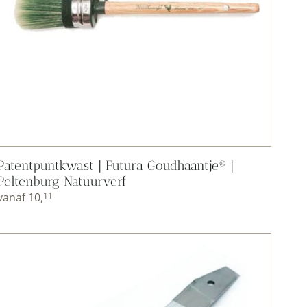
Patentpuntkwast | Futura Goudhaantje® |
Peltenburg Natuurverf
vanaf
10,
11