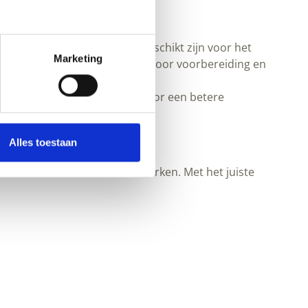
ten en gereedschappen die geschikt zijn voor het
Marketing
ilwerk, maar ook hulpmiddelen voor voorbereiding en
sluit. De juiste kwast zorgt voor een betere
Alles toestaan
 een andere manier van verwerken. Met het juiste