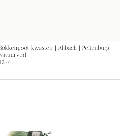
Bokkenpoot kwasten | Allbäck | Peltenburg
Natuurverf
19,
80