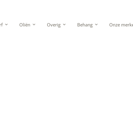
rf
Oliën
Overig
Behang
Onze merk
en & Kwasten