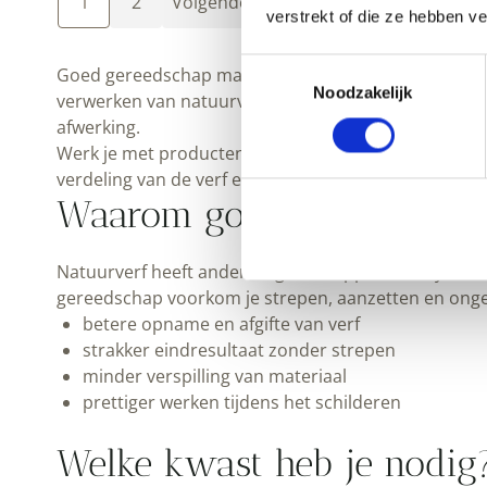
1
2
Volgende
verstrekt of die ze hebben v
Toestemmingsselectie
Goed gereedschap maakt het verschil tussen een mati
Noodzakelijk
verwerken van natuurverf, zoals lijnolieverf, kalkv
afwerking.
Werk je met producten uit
lijnolieverf
,
kalkverf
of
wa
verdeling van de verf en een mooier eindbeeld.
Waarom goed gereedschap 
Natuurverf heeft andere eigenschappen dan synthetis
gereedschap voorkom je strepen, aanzetten en ongel
betere opname en afgifte van verf
strakker eindresultaat zonder strepen
minder verspilling van materiaal
prettiger werken tijdens het schilderen
Welke kwast heb je nodig