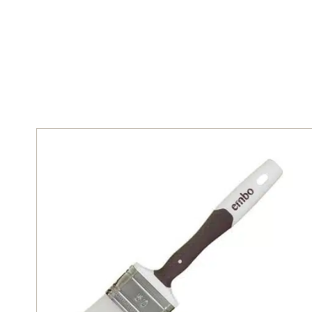
Home
»
Overig
»
Gereedschappen & Kwasten