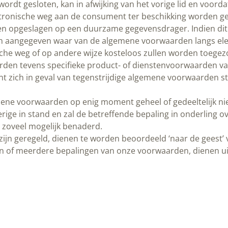
ordt gesloten, kan in afwijking van het vorige lid en voor
tronische weg aan de consument ter beschikking worden ges
pgeslagen op een duurzame gegevensdrager. Indien dit rede
n aangegeven waar van de algemene voorwaarden langs el
sche weg of op andere wijze kosteloos zullen worden toege
den tevens specifieke product- of dienstenvoorwaarden van 
zich in geval van tegenstrijdige algemene voorwaarden st
ne voorwaarden op enig moment geheel of gedeeltelijk nietig
ge in stand en zal de betreffende bepaling in onderling o
e zoveel mogelijk benaderd.
 zijn geregeld, dienen te worden beoordeeld ‘naar de gees
én of meerdere bepalingen van onze voorwaarden, dienen ui