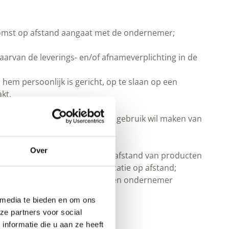
enkomst op afstand aangaat met de ondernemer;
arvan de leverings- en/of afnameverplichting in de
hem persoonlijk is gericht, op te slaan op een
kt.
mst op afstand;
ment kan invullen wanneer hij gebruik wil maken van
nbiedt;
Over
eerd systeem voor verkoop op afstand van producten
meer technieken voor communicatie op afstand;
enkomst, zonder dat consument en ondernemer
 media te bieden en om ons
ze partners voor social
nformatie die u aan ze heeft