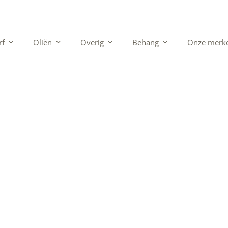
rf
Oliën
Overig
Behang
Onze merk
rwaarden