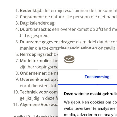
Bedenktijd
: de termijn waarbinnen de consument
Consument
: de natuurlijke persoon die niet ha
Dag
: kalenderdag;
Duurtransactie
: een overeenkomst op afstand met
tijd is gespreid;
Duurzame gegevensdrager
: elk middel dat de c
manier die toekomstige raadpleging en ongewijzi
Herroepingsrecht
: de mogelijkheid voor de cons
Modelformulier
: het modelformulier voor herroe
zijn herroepingsrecht.
Ondernemer
: de natuurlijke of rechtspersoon 
Toestemming
Overeenkomst op afstand
: een overeenkomst wa
en/of diensten, tot en met het sluiten van de o
Techniek voor communicatie op afstand
: middel
Deze website maakt gebruik
gelijktijdig in dezelfde ruimte zijn samengekomen
We gebruiken cookies om cont
Algemene Voorwaarden
: de onderhavige Algem
websiteverkeer te analyseren
media, adverteren en analys