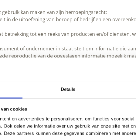
 gebruik kan maken van zijn herroepingsrecht;
ndelt in de uitoefening van beroep of bedrijf en een overe
 betrekking tot een reeks van producten en/of diensten, wa
onsument of ondernemer in staat stelt om informatie die aan 
gde reproductie van de opgeslagen informatie mogelijk maa
ument om binnen de bedenktijd af te zien van de overeenko
ping die de ondernemer ter beschikking stelt die een consu
die producten en/of diensten op afstand aan consumenten aa
Details
arbij in het kader van een door de ondernemer georganis
vereenkomst uitsluitend gebruik gemaakt wordt van één of 
 dat kan worden gebruikt voor het sluiten van een overe
 van cookies
.
ent en advertenties te personaliseren, om functies voor social
ene Voorwaarden van de ondernemer.
. Ook delen we informatie over uw gebruik van onze site met on
e. Deze partners kunnen deze gegevens combineren met andere i