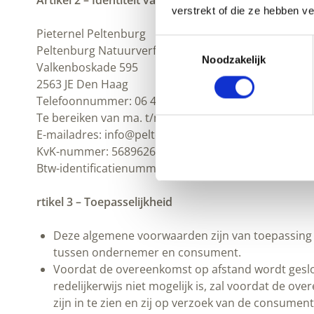
Artikel 2 – Identiteit van de ondernemer
verstrekt of die ze hebben v
Pieternel Peltenburg
Toestemmingsselectie
Peltenburg Natuurverf
Noodzakelijk
Valkenboskade 595
2563 JE Den Haag
Telefoonnummer: 06 41 85 25 57
Te bereiken van ma. t/m vr. van 9.00u tot 17.00u
E-mailadres: info@peltenburgnatuurverf.nl
KvK-nummer: 56896263
Btw-identificatienummer: NL001570554B24
rtikel 3 – Toepasselijkheid
Deze algemene voorwaarden zijn van toepassing 
tussen ondernemer en consument.
Voordat de overeenkomst op afstand wordt geslo
redelijkerwijs niet mogelijk is, zal voordat de
zijn in te zien en zij op verzoek van de consume