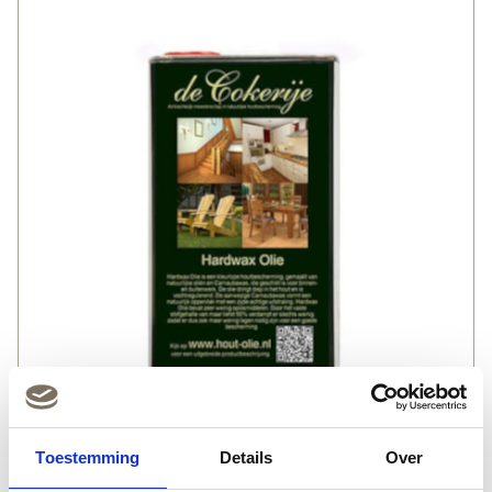
Toestemming
Details
Over
Natuurlijke hardwax olie | deCokerije