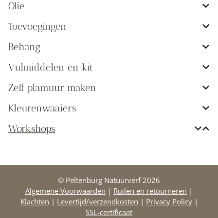
Olie
Toevoegingen
Behang
Vulmiddelen en kit
Zelf plamuur maken
Kleurenwaaiers
Workshops
© Peltenburg Natuurverf 2026
Algemene Voorwaarden
|
Ruilen en retourneren
|
Klachten
|
Levertijd/verzendkosten
|
Privacy Policy
|
SSL-certificaat