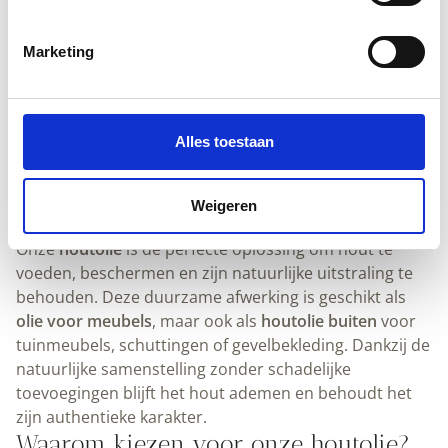
AANMELDEN
Marketing
Natuurlijke vernis olie | Deklak | deCokerije
39,
50
1
2
3
Alles toestaan
Natuurlijke houtolie
Weigeren
Onze
houtolie
is de perfecte oplossing om hout te
voeden, beschermen en zijn natuurlijke uitstraling te
behouden. Deze duurzame afwerking is geschikt als
olie voor meubels
, maar ook als
houtolie buiten
voor
tuinmeubels, schuttingen of gevelbekleding. Dankzij de
natuurlijke samenstelling zonder schadelijke
toevoegingen blijft het hout ademen en behoudt het
zijn authentieke karakter.
Waarom kiezen voor onze houtolie?