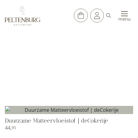
Ga
naar
de
menu
inhoud
Houtolie
Home
»
Oliën
»
Houtolie
Duurzame Matteervloeistof | deCokerije
44,
95