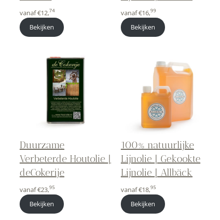
74
99
vanaf
€
12,
vanaf
€
16,
Bekijken
Bekijken
Duurzame
100% natuurlijke
Verbeterde Houtolie |
Lijnolie | Gekookte
deCokerije
Lijnolie | Allbäck
95
95
vanaf
€
23,
vanaf
€
18,
Bekijken
Bekijken