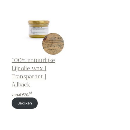
100% natuurlijke
Lijnolie wax |
Transparant |
Allbäck
91
vanaf
€
20,
Bekijken