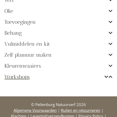
Olie
Toevoegingen
Behang
Vulmiddelen en kit
Zelf plamuur maken
Kleurenwaaiers
Workshops
© Peltenburg Natuurverf 2026
Algemene Voorwaarden
|
Ruilen en retourneren
|
Klachten
|
Levertijd/verzendkosten
|
Privacy Policy
|