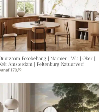
Duurzaam Fotobehang | Marmer | Wit | Oker |
Kek Amsterdam | Peltenburg Natuurverf
vanaf
170,
00