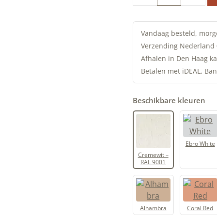
kalkverf
|
Cremewit
Vandaag besteld, morg
-
Verzending Nederland
RAL
Afhalen in Den Haag ka
9001
Betalen met iDEAL, Ban
|
Artisan
Beschikbare kleuren
Stucco
aantal
Ebro White
Cremewit –
RAL 9001
Alhambra
Coral Red