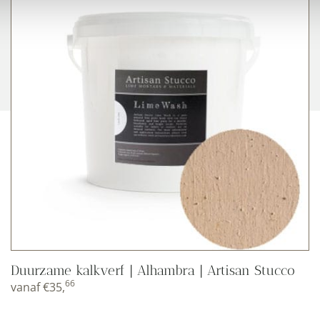
Duurzame kalkverf | Alhambra | Artisan Stucco
66
vanaf
€
35,