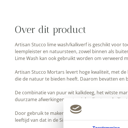
Over dit product
Artisan Stucco lime wash/kalkverf is geschikt voor 
leempleister en natuursteen, zowel binnen als buite
Lime Wash kan ook gebruikt worden om verweerd min
Artisan Stucco Mortars levert hoge kwaliteit, met 
die de natuur te bieden heeft. Daarom bevatten en
De combinatie van puur wit kalkdeeg, het witste m
duurzame afwerkingen met unieke diepte en briljante
Door gebruik te maken van dezelfde ingrediënten, rec
leeftijd van dat in de Sixtijnse kapel, de Romeinse vi