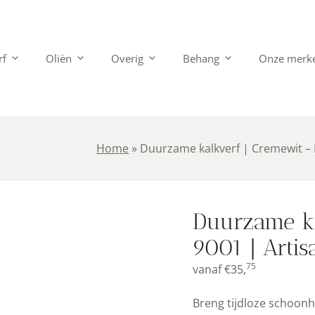
rf
Oliën
Overig
Behang
Onze merk
Home
»
Duurzame kalkverf | Cremewit – 
Duurzame ka
9001 | Artis
75
vanaf
€
35,
Breng tijdloze schoonhe