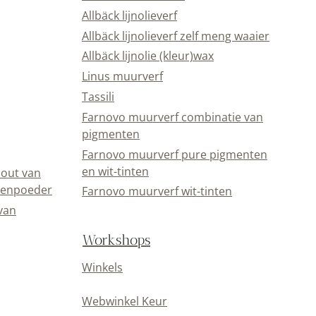
Allbäck lijnolieverf
Allbäck lijnolieverf zelf meng waaier
Allbäck lijnolie (kleur)wax
Linus muurverf
Tassili
Farnovo muurverf combinatie van
pigmenten
Farnovo muurverf pure pigmenten
en wit-tinten
out van
eenpoeder
Farnovo muurverf wit-tinten
van
Workshops
Winkels
Webwinkel Keur