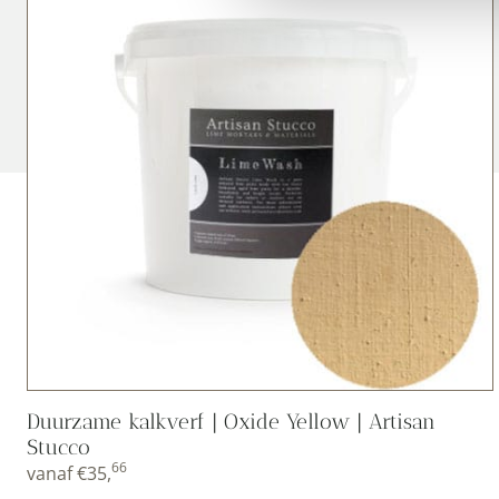
Duurzame kalkverf | Oxide Yellow | Artisan
Stucco
66
vanaf
€
35,