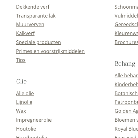
Dekkende verf
Schoonmaa
Transparante lak
Vulmiddel
Muurverven
Gereedsc
Kalkverf
Kleurenwa
Speciale producten
Brochure
Primes en voorstrijkmiddelen
Tips
Behang
Alle beha
Olie
Kinderbe
Alle olie
Botanisch
Lijnolie
Patroonb
Wax
Golden A
Impregneerolie
Bloemen 
Houtolie
Royal Blu
Hardhoutolie
Engraved 