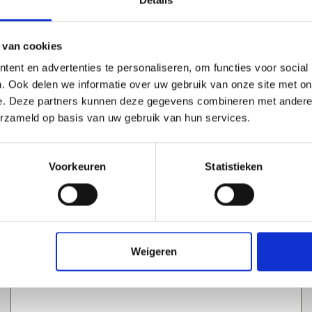
Details
, in hun atelier in Delft. Met een klein team en zonder grot
 van cookies
ent en advertenties te personaliseren, om functies voor social
. Ook delen we informatie over uw gebruik van onze site met on
e. Deze partners kunnen deze gegevens combineren met andere i
erzameld op basis van uw gebruik van hun services.
Voorkeuren
Statistieken
Weigeren