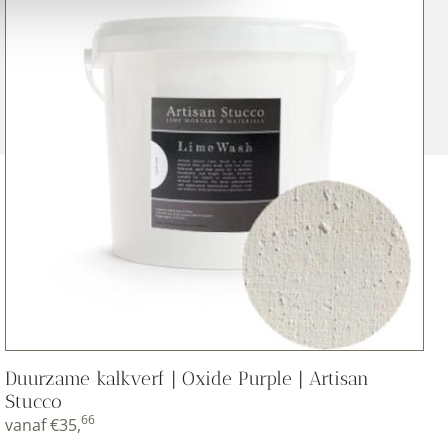
Duurzame kalkverf | Oxide Purple | Artisan
Stucco
66
vanaf
€
35,