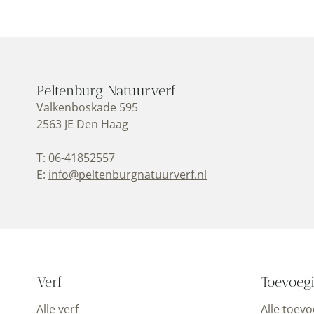
Peltenburg Natuurverf
Valkenboskade 595
2563 JE Den Haag
T:
06-41852557
E:
info@peltenburgnatuurverf.nl
Verf
Toevoeg
Alle verf
Alle toev