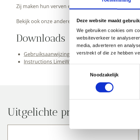
Toestemming
Zij maken hun verven en mortels op bestelling voor u
Bekijk ook onze andere
muurverven
.
Deze website maakt gebruik
We gebruiken cookies om cont
Downloads
websiteverkeer te analyseren
media, adverteren en analys
verstrekt of die ze hebben v
Gebruiksaanwijzing LimeWash/Kalkverf (pdf)
Instructions LimeWash (pdf)
Toestemmingsselectie
Noodzakelijk
Uitgelichte producten