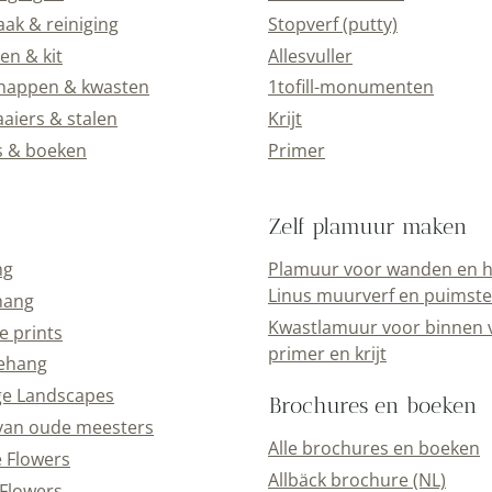
k & reiniging
Stopverf (putty)
en & kit
Allesvuller
happen & kwasten
1tofill-monumenten
aiers & stalen
Krijt
s & boeken
Primer
Zelf plamuur maken
ng
Plamuur voor wanden en h
Linus muurverf en puimst
hang
Kwastlamuur voor binnen 
e prints
primer en krijt
ehang
ge Landscapes
Brochures en boeken
van oude meesters
Alle brochures en boeken
e Flowers
Allbäck brochure (NL)
Flowers