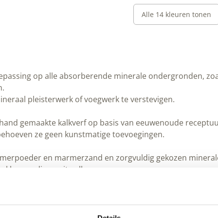
Alle 14 kleuren tonen
toepassing op alle absorberende minerale ondergronden, zoa
n.
eraal pleisterwerk of voegwerk te verstevigen.
de hand gemaakte kalkverf op basis van eeuwenoude receptuu
 behoeven ze geen kunstmatige toevoegingen.
armerpoeder en marmerzand en zorgvuldig gekozen mineral
 kleuren die nooit zullen vervagen.
epten en werkwijze als de ambachtslieden van weleer versch
lla’s van Pompeii of de paleizen van Alhambra.