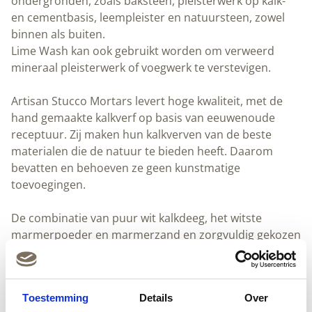
ondergronden, zoals baksteen, pleisterwerk op kalk-
en cementbasis, leempleister en natuursteen, zowel
binnen als buiten.
Lime Wash kan ook gebruikt worden om verweerd
mineraal pleisterwerk of voegwerk te verstevigen.
Artisan Stucco Mortars levert hoge kwaliteit, met de
hand gemaakte kalkverf op basis van eeuwenoude
receptuur. Zij maken hun kalkverven van de beste
materialen die de natuur te bieden heeft. Daarom
bevatten en behoeven ze geen kunstmatige
toevoegingen.
De combinatie van puur wit kalkdeeg, het witste
marmerpoeder en marmerzand en zorgvuldig gekozen
minerale pigmenten bieden een breed scala van
bijzonder duurzame afwerkingen met unieke diepte en
briljante kleuren die nooit zullen vervagen.
Toestemming
Details
Over