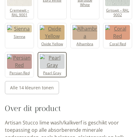
Ebro White
Baroque
White
Cremewit –
Grijswit – RAL
RAL 9001
9002
Sienna
Oxide Yellow
Alhambra
Coral Red
Persian Red
Pearl Gray
Alle 14 kleuren tonen
Over dit product
Artisan Stucco lime wash/kalkverf is geschikt voor
toepassing op alle absorberende minerale