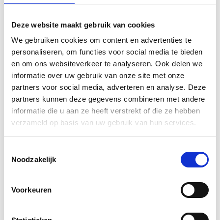
Door gebruik te maken van dezelfde ingrediënten,
recepten en werkwijze als de ambachtslieden van
Deze website maakt gebruik van cookies
weleer verschilt uw kalkverf of pleisterwerk in niets
behalve de leeftijd van dat in de Sixtijnse kapel, de
We gebruiken cookies om content en advertenties te
Romeinse villa’s van Pompeii of de paleizen van
personaliseren, om functies voor social media te bieden
Alhambra.
en om ons websiteverkeer te analyseren. Ook delen we
informatie over uw gebruik van onze site met onze
Zij maken hun verven en mortels op bestelling voor u,
partners voor social media, adverteren en analyse. Deze
in hun atelier in Delft. Met een klein team en zonder
partners kunnen deze gegevens combineren met andere
grote machines.
informatie die u aan ze heeft verstrekt of die ze hebben
verzameld op basis van uw gebruik van hun services.
Bekijk ook onze andere
muurverven
.
Toestemmingsselectie
Downloads
Noodzakelijk
Gebruiksaanwijzing LimeWash/Kalkverf (pdf)
Voorkeuren
Instructions LimeWash (pdf)