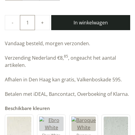
In winkelwagen
Duurzame
kalkverf
|
Vandaag besteld, morgen verzonden.
Pearl
Gray
85
Verzending Nederland
€
8,
, ongeacht het aantal
|
artikelen.
Artisan
Stucco
Afhalen in Den Haag kan gratis, Valkenboskade 595.
aantal
Betalen met iDEAL, Bancontact, Overboeking of Klarna.
Beschikbare kleuren