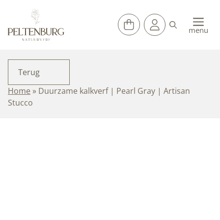
Ga
naar
de
menu
inhoud
Terug
Home
»
Duurzame kalkverf | Pearl Gray | Artisan
Stucco