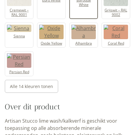
Ebro White
Baroque
White
Cremewit –
Grijswit – RAL
RAL 9001
9002
Sienna
Oxide Yellow
Alhambra
Coral Red
Persian Red
Alle 14 kleuren tonen
Over dit product
Artisan Stucco lime wash/kalkverf is geschikt voor
toepassing op alle absorberende minerale