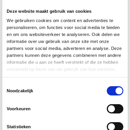
Door gebruik te maken van dezelfde ingrediënten,
recepten en werkwijze als de ambachtslieden van
Deze website maakt gebruik van cookies
weleer verschilt uw kalkverf of pleisterwerk in niets
We gebruiken cookies om content en advertenties te
behalve de leeftijd van dat in de Sixtijnse kapel, de
personaliseren, om functies voor social media te bieden
Romeinse villa’s van Pompeii of de paleizen van
en om ons websiteverkeer te analyseren. Ook delen we
Alhambra.
informatie over uw gebruik van onze site met onze
partners voor social media, adverteren en analyse. Deze
Zij maken hun verven en mortels op bestelling voor u,
partners kunnen deze gegevens combineren met andere
in hun atelier in Delft. Met een klein team en zonder
informatie die u aan ze heeft verstrekt of die ze hebben
grote machines.
verzameld op basis van uw gebruik van hun services.
Bekijk ook onze andere
muurverven
.
Toestemmingsselectie
Noodzakelijk
Downloads
Gebruiksaanwijzing LimeWash/Kalkverf (pdf)
Voorkeuren
Instructions LimeWash (pdf)
Statistieken