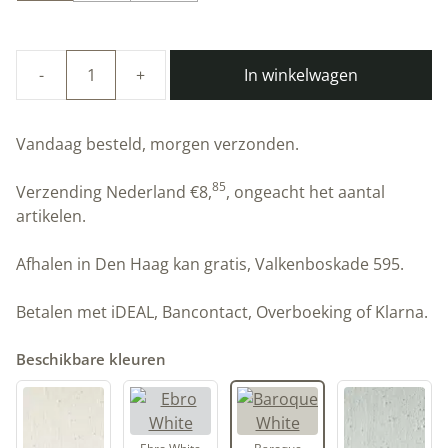
In winkelwagen
Duurzame
kalkverf
|
Vandaag besteld, morgen verzonden.
Baroque
White
85
Verzending Nederland
€
8,
, ongeacht het aantal
|
artikelen.
Artisan
Stucco
Afhalen in Den Haag kan gratis, Valkenboskade 595.
aantal
Betalen met iDEAL, Bancontact, Overboeking of Klarna.
Beschikbare kleuren