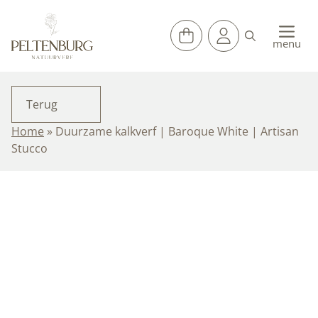
Ga
naar
de
menu
inhoud
Terug
Home
»
Duurzame kalkverf | Baroque White | Artisan
Stucco