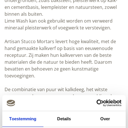
ondergronden, zoals baksteen, pleisterwerk op kalk-
en cementbasis, leempleister en natuursteen, zowel
binnen als buiten.
Lime Wash kan ook gebruikt worden om verweerd
mineraal pleisterwerk of voegwerk te verstevigen.
Artisan Stucco Mortars levert hoge kwaliteit, met de
hand gemaakte kalkverf op basis van eeuwenoude
receptuur. Zij maken hun kalkverven van de beste
materialen die de natuur te bieden heeft. Daarom
bevatten en behoeven ze geen kunstmatige
toevoegingen.
De combinatie van puur wit kalkdeeg, het witste
marmerpoeder en marmerzand en zorgvuldig gekozen
minerale pigmenten bieden een breed scala van
bijzonder duurzame afwerkingen met unieke diepte en
briljante kleuren die nooit zullen vervagen.
Toestemming
Details
Over