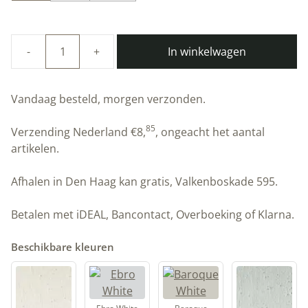
In winkelwagen
Duurzame
kalkverf
|
Vandaag besteld, morgen verzonden.
Alhambra
|
85
Verzending Nederland
€
8,
, ongeacht het aantal
Artisan
artikelen.
Stucco
aantal
Afhalen in Den Haag kan gratis, Valkenboskade 595.
Betalen met iDEAL, Bancontact, Overboeking of Klarna.
Beschikbare kleuren