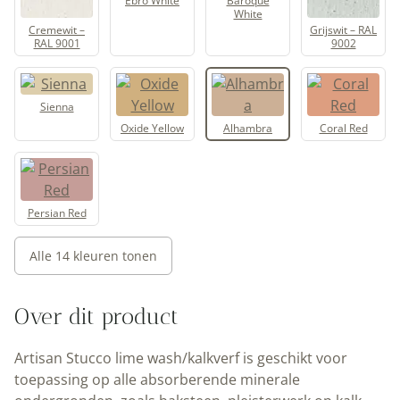
Ebro White
Baroque
White
Cremewit –
Grijswit – RAL
RAL 9001
9002
Sienna
Oxide Yellow
Alhambra
Coral Red
Persian Red
Alle 14 kleuren tonen
Over dit product
Artisan Stucco lime wash/kalkverf is geschikt voor
toepassing op alle absorberende minerale