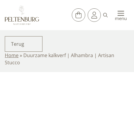
Ga
naar
de
menu
inhoud
Terug
Home
»
Duurzame kalkverf | Alhambra | Artisan
Stucco