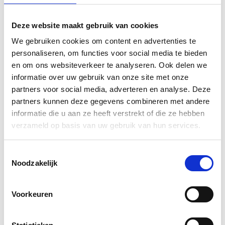
Door gebruik te maken van dezelfde ingrediënten,
recepten en werkwijze als de ambachtslieden van
Deze website maakt gebruik van cookies
weleer verschilt uw kalkverf of pleisterwerk in niets
behalve de leeftijd van dat in de Sixtijnse kapel, de
We gebruiken cookies om content en advertenties te
Romeinse villa’s van Pompeii of de paleizen van
personaliseren, om functies voor social media te bieden
Alhambra.
en om ons websiteverkeer te analyseren. Ook delen we
informatie over uw gebruik van onze site met onze
Zij maken hun verven en mortels op bestelling voor u,
partners voor social media, adverteren en analyse. Deze
in hun atelier in Delft. Met een klein team en zonder
partners kunnen deze gegevens combineren met andere
grote machines.
informatie die u aan ze heeft verstrekt of die ze hebben
verzameld op basis van uw gebruik van hun services.
Bekijk ook onze andere
muurverven
.
Toestemmingsselectie
Downloads
Noodzakelijk
Gebruiksaanwijzing LimeWash/Kalkverf (pdf)
Voorkeuren
Instructions LimeWash (pdf)