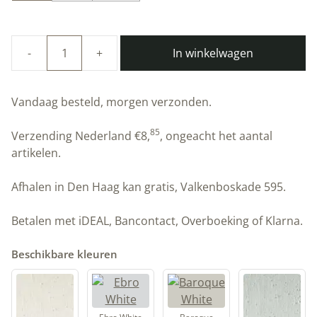
In winkelwagen
Duurzame
kalkverf
|
Vandaag besteld, morgen verzonden.
Oxide
Yellow
85
Verzending Nederland
€
8,
, ongeacht het aantal
|
artikelen.
Artisan
Stucco
Afhalen in Den Haag kan gratis, Valkenboskade 595.
aantal
Betalen met iDEAL, Bancontact, Overboeking of Klarna.
Beschikbare kleuren