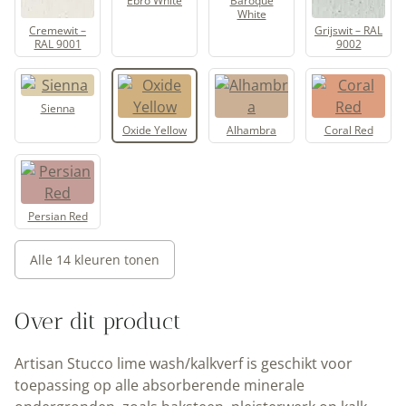
Ebro White
Baroque
White
Cremewit –
Grijswit – RAL
RAL 9001
9002
Sienna
Oxide Yellow
Alhambra
Coral Red
Persian Red
Alle 14 kleuren tonen
Over dit product
Artisan Stucco lime wash/kalkverf is geschikt voor
toepassing op alle absorberende minerale