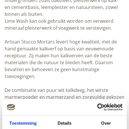
ondergronden, zoals baksteen, pleisterwerk op kalk-
en cementbasis, leempleister en natuursteen, zowel
binnen als buiten.
Lime Wash kan ook gebruikt worden om verweerd
mineraal pleisterwerk of voegwerk te verstevigen.
Artisan Stucco Mortars levert hoge kwaliteit, met de
hand gemaakte kalkverf op basis van eeuwenoude
receptuur. Zij maken hun kalkverven van de beste
materialen die de natuur te bieden heeft. Daarom
bevatten en behoeven ze geen kunstmatige
toevoegingen.
De combinatie van puur wit kalkdeeg, het witste
marmerpoeder en marmerzand en zorgvuldig gekozen
minerale pigmenten bieden een breed scala van
bijzonder duurzame afwerkingen met unieke diepte en
briljante kleuren die nooit zullen vervagen.
Toestemming
Details
Over