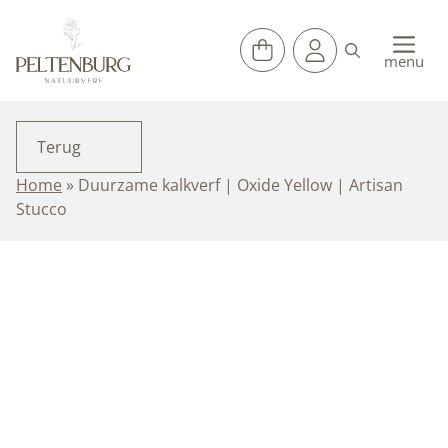
Ga
naar
de
menu
inhoud
Terug
Home
»
Duurzame kalkverf | Oxide Yellow | Artisan
Stucco