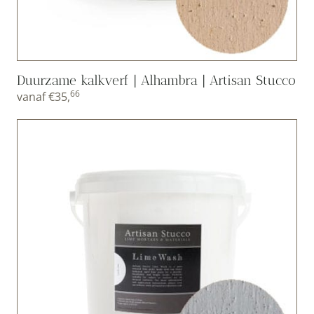
Duurzame kalkverf | Alhambra | Artisan Stucco
66
vanaf
€
35,