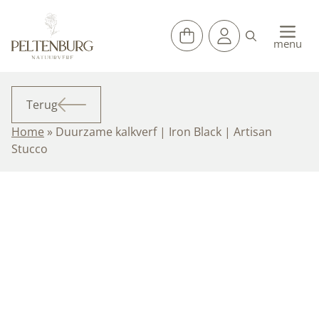
Ga
naar
de
menu
inhoud
Terug
Home
»
Duurzame kalkverf | Iron Black | Artisan
Stucco