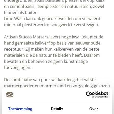
ondergronden, zoals baksteen, pleisterwerk op kalk-
en cementbasis, leempleister en natuursteen, zowel
binnen als buiten.
Lime Wash kan ook gebruikt worden om verweerd
mineraal pleisterwerk of voegwerk te verstevigen.
Artisan Stucco Mortars levert hoge kwaliteit, met de
hand gemaakte kalkverf op basis van eeuwenoude
receptuur. Zij maken hun kalkverven van de beste
materialen die de natuur te bieden heeft. Daarom
bevatten en behoeven ze geen kunstmatige
toevoegingen.
De combinatie van puur wit kalkdeeg, het witste
marmerpoeder en marmerzand en zorgvuldig gekozen
minerale pigmenten bieden een breed scala van
bijzonder duurzame afwerkingen met unieke diepte en
briljante kleuren die nooit zullen vervagen.
Toestemming
Details
Over