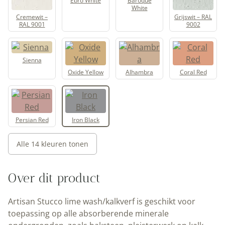
Ebro White
Baroque
White
Cremewit –
Grijswit – RAL
RAL 9001
9002
Sienna
Oxide Yellow
Alhambra
Coral Red
Persian Red
Iron Black
Alle 14 kleuren tonen
Over dit product
Artisan Stucco lime wash/kalkverf is geschikt voor
toepassing op alle absorberende minerale