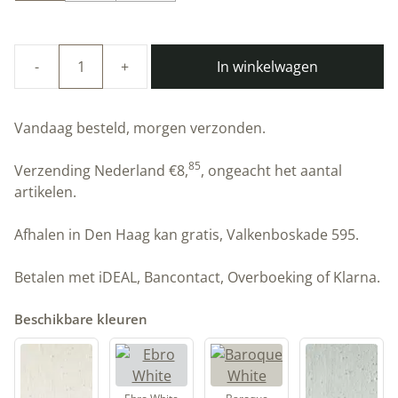
In winkelwagen
Duurzame
kalkverf
|
Vandaag besteld, morgen verzonden.
Iron
Black
85
Verzending Nederland
€
8,
, ongeacht het aantal
|
artikelen.
Artisan
Stucco
Afhalen in Den Haag kan gratis, Valkenboskade 595.
aantal
Betalen met iDEAL, Bancontact, Overboeking of Klarna.
Beschikbare kleuren