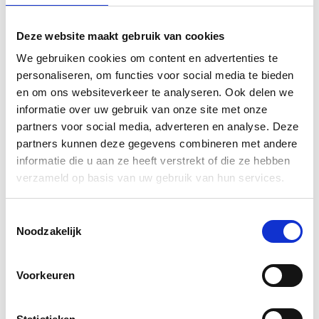
Door gebruik te maken van dezelfde ingrediënten,
recepten en werkwijze als de ambachtslieden van
Deze website maakt gebruik van cookies
weleer verschilt uw kalkverf of pleisterwerk in niets
behalve de leeftijd van dat in de Sixtijnse kapel, de
We gebruiken cookies om content en advertenties te
Romeinse villa’s van Pompeii of de paleizen van
personaliseren, om functies voor social media te bieden
Alhambra.
en om ons websiteverkeer te analyseren. Ook delen we
informatie over uw gebruik van onze site met onze
Zij maken hun verven en mortels op bestelling voor u,
partners voor social media, adverteren en analyse. Deze
in hun atelier in Delft. Met een klein team en zonder
partners kunnen deze gegevens combineren met andere
grote machines.
informatie die u aan ze heeft verstrekt of die ze hebben
verzameld op basis van uw gebruik van hun services.
Bekijk ook onze andere
muurverven
.
Toestemmingsselectie
Downloads
Noodzakelijk
Gebruiksaanwijzing LimeWash/Kalkverf (pdf)
Voorkeuren
Instructions LimeWash (pdf)