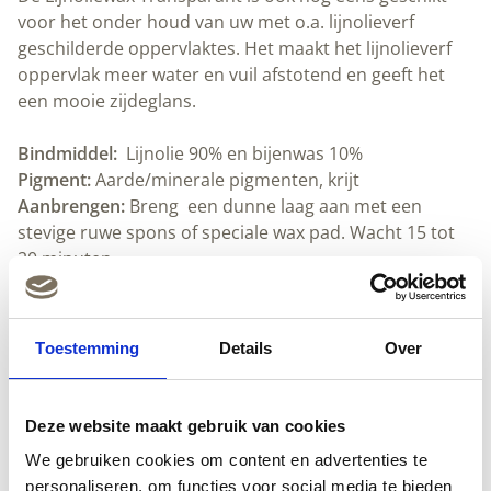
voor het onder houd van uw met o.a. lijnolieverf
geschilderde oppervlaktes. Het maakt het lijnolieverf
oppervlak meer water en vuil afstotend en geeft het
een mooie zijdeglans.
Bindmiddel:
Lijnolie 90% en bijenwas 10%
Pigment:
Aarde/minerale pigmenten, krijt
Aanbrengen:
Breng een dunne laag aan met een
stevige ruwe spons of speciale wax pad. Wacht 15 tot
20 minuten.
Wrijf het oppervlak uit met een doek tot het niet meer
afgeeft.
Dekking:
30-40m² per liter, afhankelijk van de
Toestemming
Details
Over
ondergrond.
Schoonmaken:
Lijnoliezeep
en water. .
Droogtijd:
Ongeveer een tot twee dagen. Goed
Deze website maakt gebruik van cookies
ventileren.
We gebruiken cookies om content en advertenties te
personaliseren, om functies voor social media te bieden