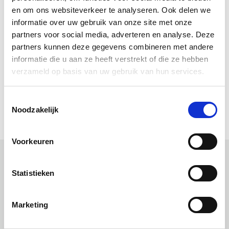
Bekijk ook ons volledige
Allbäck assortiment
.
en om ons websiteverkeer te analyseren. Ook delen we
informatie over uw gebruik van onze site met onze
Downloads
partners voor social media, adverteren en analyse. Deze
partners kunnen deze gegevens combineren met andere
Gebruiksaanwijzing Allbäck Lijnoliewax (pdf)
informatie die u aan ze heeft verstrekt of die ze hebben
Allbäck Handboekje (pdf)
verzameld op basis van uw gebruik van hun services.
Allbäck Little Handbook (pdf)
Allbäck Le petit livre de la peinture (pdf)
Toestemmingsselectie
Allbäck Kleines Handbuch (pdf)
Noodzakelijk
Voorkeuren
Statistieken
Uitgelichte producten
Marketing