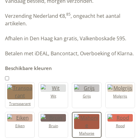
Vandaag besteld, morgen verzonden.
wax
|
85
Verzending Nederland
€
8,
, ongeacht het aantal
Mahonie
artikelen.
|
Allbäck
Afhalen in Den Haag kan gratis, Valkenboskade 595.
aantal
Betalen met iDEAL, Bancontact, Overboeking of Klarna.
Beschikbare kleuren
Wit
Grijs
Molgrijs
Transparant
Eiken
Bruin
Rood
Mahonie