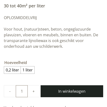
30 tot 40m² per liter
OPLOSMIDDELVRIJ
Voor hout, (natuur)steen, beton, ongeglazuurde
plavuizen, vloeren en meubels, binnen en buiten. De
transparante lijnoliewax is ook geschikt voor
onderhoud aan uw schilderwerk.
Hoeveelheid
0,2 liter
1 liter
In winkelwagen
100%
natuurlijke
Lijnolie