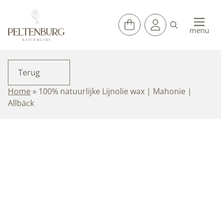
Ga
naar
de
menu
inhoud
Terug
Home
»
100% natuurlijke Lijnolie wax | Mahonie |
Allbäck