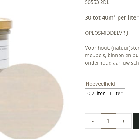
50553 2DL
30 tot 40m² per liter
OPLOSMIDDELVRIJ
Voor hout, (natuur)ste
meubels, binnen en bui
onderhoud aan uw schi
Hoeveelheid
0,2 liter
1 liter
100%
natuurlijke