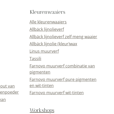
Kleurenwaaiers
Alle kleurenwaaiers
Allbäck lijnolieverf
Allbäck lijnolieverf zelf meng waaier
Allbäck lijnolie (kleur)wax
Linus muurverf
Tassili
Farnovo muurverf combinatie van
pigmenten
Farnovo muurverf pure pigmenten
en wit-tinten
out van
eenpoeder
Farnovo muurverf wit-tinten
van
Workshops