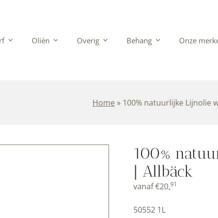
rf
Oliën
Overig
Behang
Onze merk
Home
»
100% natuurlijke Lijnolie w
100% natuurl
| Allbäck
91
vanaf
€
20,
50552 1L