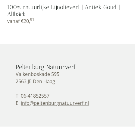
100% natuurlijke Lijnolieverf | Antiek Goud |
Allbäck
91
vanaf
€
20,
Peltenburg Natuurverf
Valkenboskade 595
2563 JE Den Haag
T:
06-41852557
E:
info@peltenburgnatuurverf.nl