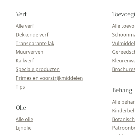
Verf
Toevoeg
Alle verf
Alle toev
Dekkende verf
Schoonmaa
Transparante lak
Vulmiddel
Muurverven
Gereedsc
Kalkverf
Kleurenwa
Speciale producten
Brochure
Primes en voorstrijkmiddelen
Tips
Behang
Alle beha
Olie
Kinderbe
Alle olie
Botanisch
Lijnolie
Patroonb