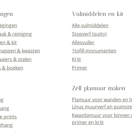
ingen
Vulmiddelen en kit
oegingen
Alle vulmiddelen
k & reiniging
Stopverf (putty)
en & kit
Allesvuller
happen & kwasten
1tofill-monumenten
aiers & stalen
Krijt
s & boeken
Primer
Zelf plamuur maken
ng
Plamuur voor wanden en h
Linus muurverf en puimst
hang
Kwastlamuur voor binnen 
e prints
primer en krijt
ehang