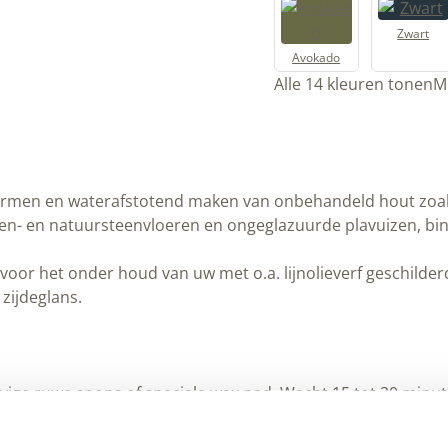
Zwart
Avokado
Alle 14 kleuren tonen
M
chermen en waterafstotend maken van onbehandeld hout zoal
- en natuursteenvloeren en ongeglazuurde plavuizen, bin
voor het onder houd van uw met o.a. lijnolieverf geschilder
zijdeglans.
ige ruwe spons of speciale wax pad. Wacht 15 tot 20 minut
r afgeeft.
grond.