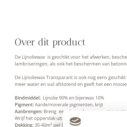
Over dit product
De Lijnoliewax is geschikt voor het afwerken, bes
lambriseringen, als ook het
beschermen van betonnen
De Lijnoliewax Transparant
is ook nog eens geschikt 
meer water en vuil afstotend en geeft het een mooie 
Bindmiddel:
Lijnolie 90% en bijenwas 10%
Pigment:
Aarde/minerale pigmenten, krijt
Aanbrengen:
Breng een dunne laag aan met een stev
Wrijf het oppervlak uit met een doek tot het niet mee
Dekking:
30-40m² per liter, afhankelijk van de onder