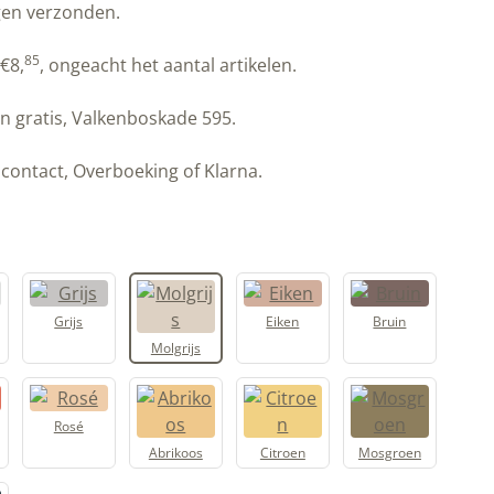
gen verzonden.
85
€
8,
, ongeacht het aantal artikelen.
n gratis, Valkenboskade 595.
contact, Overboeking of Klarna.
Grijs
Eiken
Bruin
Molgrijs
Rosé
Abrikoos
Citroen
Mosgroen