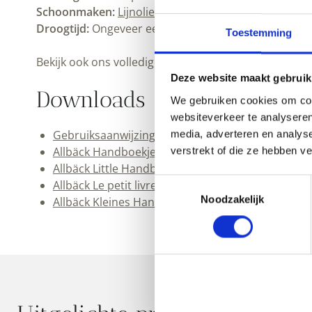
Schoonmaken:
Lijnoliezeep
en water. .
Droogtijd:
Ongeveer een tot twee dagen. Goed ventil
Toestemming
Bekijk ook ons volledige
Allbäck assortiment
.
Deze website maakt gebruik
Downloads
We gebruiken cookies om cont
websiteverkeer te analyseren
Gebruiksaanwijzing Allbäck Lijnoliewax (pdf)
media, adverteren en analys
Allbäck Handboekje (pdf)
verstrekt of die ze hebben v
Allbäck Little Handbook (pdf)
Toestemmingsselectie
Allbäck Le petit livre de la peinture (pdf)
Noodzakelijk
Allbäck Kleines Handbuch (pdf)