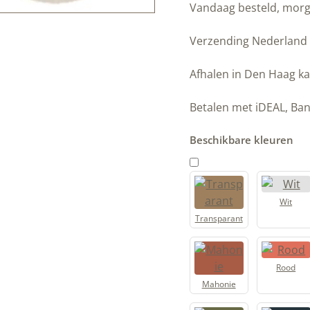
Lijnolie
Vandaag besteld, mor
wax
|
Verzending Nederland
Molgrijs
|
Afhalen in Den Haag ka
Allbäck
aantal
Betalen met iDEAL, Ban
Beschikbare kleuren
Wit
Transparant
Rood
Mahonie