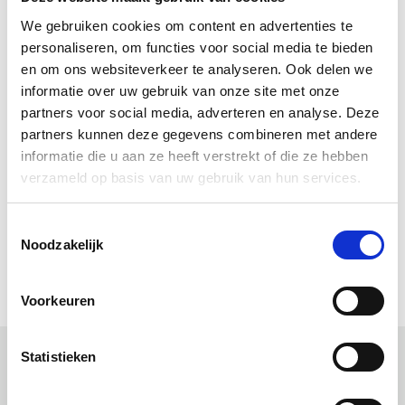
Droogtijd:
Ongeveer een tot twee dagen. Goed
We gebruiken cookies om content en advertenties te
ventileren.
personaliseren, om functies voor social media te bieden
en om ons websiteverkeer te analyseren. Ook delen we
Bekijk ook ons volledige
Allbäck assortiment
.
informatie over uw gebruik van onze site met onze
partners voor social media, adverteren en analyse. Deze
Downloads
partners kunnen deze gegevens combineren met andere
informatie die u aan ze heeft verstrekt of die ze hebben
Gebruiksaanwijzing Allbäck Lijnoliewax (pdf)
verzameld op basis van uw gebruik van hun services.
Allbäck Handboekje (pdf)
Allbäck Little Handbook (pdf)
Toestemmingsselectie
Allbäck Le petit livre de la peinture (pdf)
Noodzakelijk
Allbäck Kleines Handbuch (pdf)
Voorkeuren
Statistieken
Uitgelichte producten