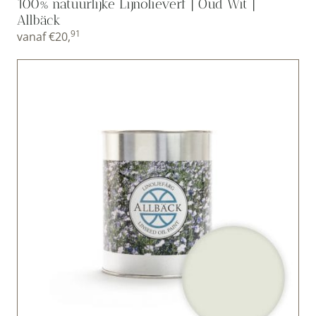
100% natuurlijke Lijnolieverf | Oud Wit |
Allbäck
91
vanaf
€
20,