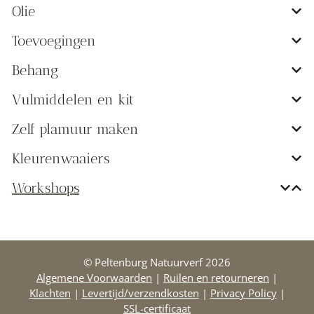
Olie
Toevoegingen
Behang
Vulmiddelen en kit
Zelf plamuur maken
Kleurenwaaiers
Workshops
© Peltenburg Natuurverf 2026
Algemene Voorwaarden
|
Ruilen en retourneren
|
Klachten
|
Levertijd/verzendkosten
|
Privacy Policy
|
SSL-certificaat