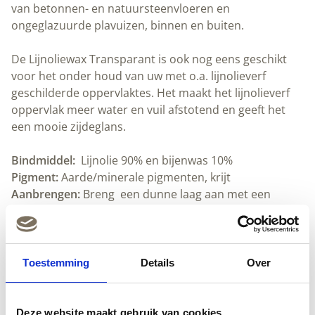
van betonnen- en natuursteenvloeren en
ongeglazuurde plavuizen, binnen en buiten.
De Lijnoliewax Transparant
is ook nog eens geschikt
voor het onder houd van uw met o.a. lijnolieverf
geschilderde oppervlaktes. Het maakt het lijnolieverf
oppervlak meer water en vuil afstotend en geeft het
een mooie zijdeglans.
Bindmiddel:
Lijnolie 90% en bijenwas 10%
Pigment:
Aarde/minerale pigmenten, krijt
Aanbrengen:
Breng een dunne laag aan met een
stevige ruwe spons of speciale wax pad. Wacht 15 tot
20 minuten.
Wrijf het oppervlak uit met een doek tot het niet meer
afgeeft.
Toestemming
Details
Over
Dekking:
30-40m² per liter, afhankelijk van de
ondergrond.
Schoonmaken:
Lijnoliezeep
en water. .
Deze website maakt gebruik van cookies