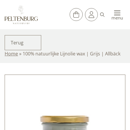
Ga
naar
de
menu
inhoud
Terug
Home
»
100% natuurlijke Lijnolie wax | Grijs | Allbäck