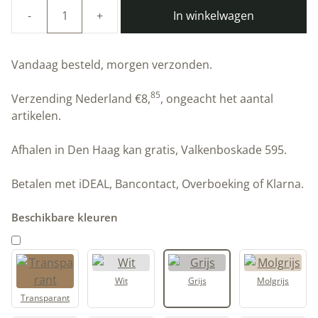
In winkelwagen
100%
natuurlijke
Lijnolie
Vandaag besteld, morgen verzonden.
wax
|
85
Verzending Nederland
€
8,
, ongeacht het aantal
Grijs
artikelen.
|
Allbäck
Afhalen in Den Haag kan gratis, Valkenboskade 595.
aantal
Betalen met iDEAL, Bancontact, Overboeking of Klarna.
Beschikbare kleuren
Wit
Grijs
Molgrijs
Transparant