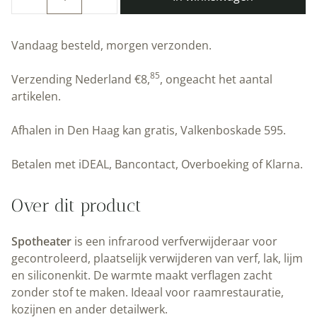
Spot-
heater
(afbranden)
Vandaag besteld, morgen verzonden.
|
Peltenburg
85
Verzending Nederland
€
8,
, ongeacht het aantal
Natuurverf
artikelen.
aantal
Afhalen in Den Haag kan gratis, Valkenboskade 595.
Betalen met iDEAL, Bancontact, Overboeking of Klarna.
Over dit product
Spotheater
is een infrarood verfverwijderaar voor
gecontroleerd, plaatselijk verwijderen van verf, lak, lijm
en siliconenkit. De warmte maakt verflagen zacht
zonder stof te maken. Ideaal voor raamrestauratie,
kozijnen en ander detailwerk.