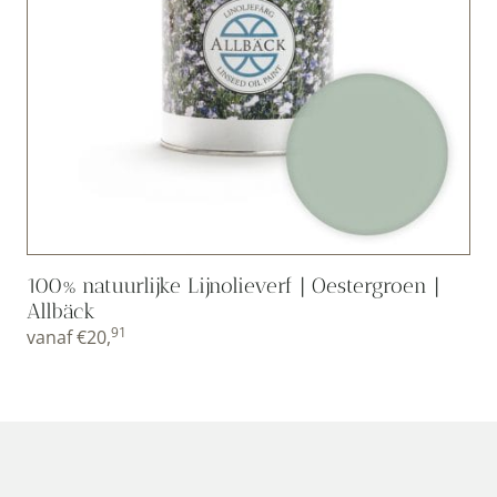
100% natuurlijke Lijnolieverf | Oestergroen |
Allbäck
91
vanaf
€
20,