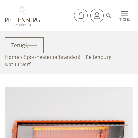
Ga
naar
de
menu
inhoud
Terug
Home
»
Spot-heater (afbranden) | Peltenburg
Natuurverf