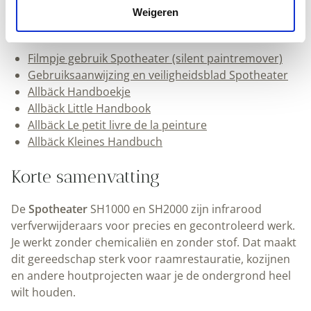
de handleiding en het veiligheidsblad. Je vindt hier ook
Weigeren
extra uitleg en handboekjes.
Filmpje gebruik Spotheater (silent paintremover)
Gebruiksaanwijzing en veiligheidsblad Spotheater
Allbäck Handboekje
Allbäck Little Handbook
Allbäck Le petit livre de la peinture
Allbäck Kleines Handbuch
Korte samenvatting
De
Spotheater
SH1000 en SH2000 zijn infrarood
verfverwijderaars voor precies en gecontroleerd werk.
Je werkt zonder chemicaliën en zonder stof. Dat maakt
dit gereedschap sterk voor raamrestauratie, kozijnen
en andere houtprojecten waar je de ondergrond heel
wilt houden.