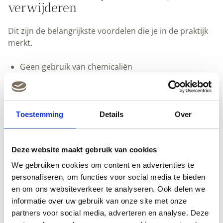
verwijderen
Dit zijn de belangrijkste voordelen die je in de praktijk
merkt.
Geen gebruik van chemicaliën
Geen warmtekanon
Geen schaven of schuren
Creëert geen stof
Zeer laag energieverbruik
Toestemming
Details
Over
Bespaart arbeidskosten door gericht werken
Vermindert gezondheidsrisico’s
IR levensduur van de lamp circa 5000 uur
Deze website maakt gebruik van cookies
Zacht voor hout
We gebruiken cookies om content en advertenties te
Aanzienlijk lager risico op brand vergeleken met
personaliseren, om functies voor social media te bieden
een schildersföhn
en om ons websiteverkeer te analyseren. Ook delen we
Krabbers blijven langer scherp
informatie over uw gebruik van onze site met onze
Milieuvriendelijk
partners voor social media, adverteren en analyse. Deze
Maakt verf en stopverf zacht tegelijk