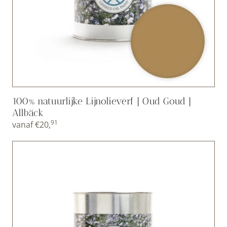
100% natuurlijke Lijnolieverf | Oud Goud |
Allbäck
91
vanaf
€
20,