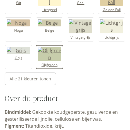
Wit
Geel
Lichtgeel
Golden Fall
Noga
Beige
Vintage grijs
Lichtgrijs
Grijs
Olijfgroen
Alle 21 kleuren tonen
Over dit product
Bindmiddel:
Gekookte koudgeperste, gezuiverde en
gesteriliseerde lijnolie, cellulose en bijenwas.
Pigment:
Titandioxide, krijt.