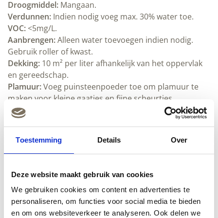
Droogmiddel:
Mangaan.
Verdunnen:
Indien nodig voeg max. 30% water toe.
VOC:
<5mg/L.
Aanbrengen:
Alleen water toevoegen indien nodig.
Gebruik roller of kwast.
Dekking:
10 m² per liter afhankelijk van het oppervlak
en gereedschap.
Plamuur:
Voeg puinsteenpoeder toe om plamuur te
maken voor kleine gaatjes en fijne scheurtjes.
Schoonmaken:
Allbäck lijnoliezeep
en water.
Droogtijd:
Ongeveer 24 uur bij kamertemperatuur.
Goed ventileren.
Toestemming
Details
Over
Kleurcode:
NCS 3005-G80Y
Bekijk ook ons volledige
Allbäck assortiment
.
Deze website maakt gebruik van cookies
We gebruiken cookies om content en advertenties te
Downloads
personaliseren, om functies voor social media te bieden
en om ons websiteverkeer te analyseren. Ook delen we
Gebruiksaanwijzing Allbäck Linus muurverf (pdf)