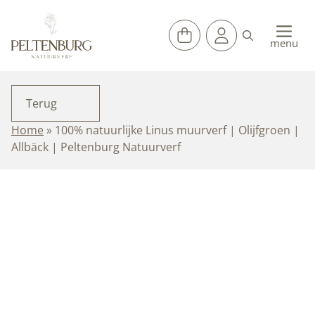
Ga
naar
de
menu
inhoud
Terug
Home
»
100% natuurlijke Linus muurverf | Olijfgroen |
Allbäck | Peltenburg Natuurverf