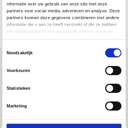
informatie over uw gebruik van onze site met onze
Allback Handboekje (pdf)
partners voor social media, adverteren en analyse. Deze
Allbäck Little Handbook (pdf)
partners kunnen deze gegevens combineren met andere
Allbäck Le petit livre de la peinture (pdf)
informatie die u aan ze heeft verstrekt of die ze hebben
Allbäck Kleines Handbuch (pdf)
verzameld op basis van uw gebruik van hun services.
Toestemmingsselectie
Noodzakelijk
Uitgelichte producten
Voorkeuren
Statistieken
Marketing