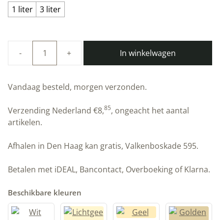
1 liter
3 liter
In winkelwagen
100%
natuurlijke
Linus
Vandaag besteld, morgen verzonden.
muurverf
|
85
Verzending Nederland
€
8,
, ongeacht het aantal
Olijfgroen
artikelen.
|
Allbäck
Afhalen in Den Haag kan gratis, Valkenboskade 595.
|
Peltenburg
Betalen met iDEAL, Bancontact, Overboeking of Klarna.
Natuurverf
aantal
Beschikbare kleuren