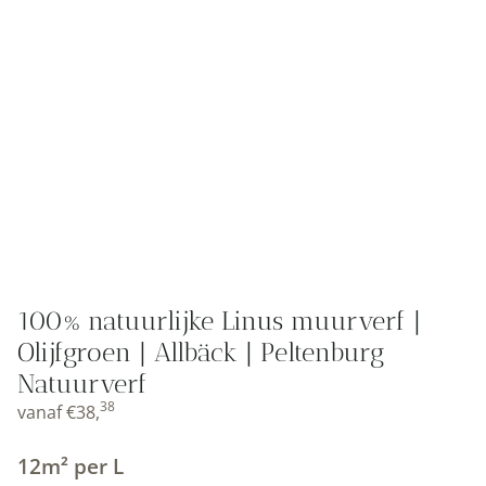
100% natuurlijke Linus muurverf |
Olijfgroen | Allbäck | Peltenburg
Natuurverf
38
vanaf
€
38,
12m² per L