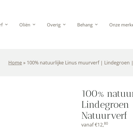
rverf
Oliën
Overig
Behang
Onze mer
Home
»
100% natuurlijke Linus muurverf | Lindegroen 
100% natuur
Lindegroen |
Natuurverf
80
vanaf
€
12,