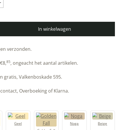
In winkelwagen
erzonden.
5
, ongeacht het aantal artikelen.
ratis, Valkenboskade 595.
tact, Overboeking of Klarna.
Geel
Noga
Beige
Golden Fall