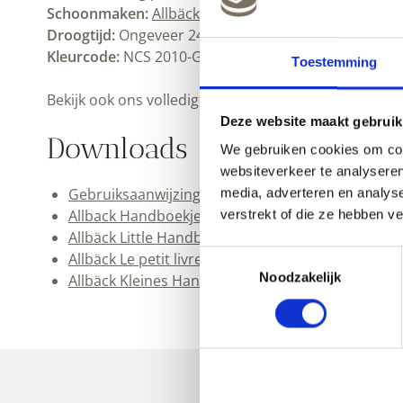
en water.
Schoonmaken:
Allbäck lijnoliezeep
Ongeveer 24 uur bij kamertemperatuur. Goed venti
Droogtijd:
NCS 2010-G70Y
Kleurcode:
Toestemming
Bekijk ook ons volledige
.
Allbäck assortiment
Deze website maakt gebruik
Downloads
We gebruiken cookies om cont
websiteverkeer te analyseren
Gebruiksaanwijzing Allbäck Linus muurverf (pdf)
media, adverteren en analys
Allback Handboekje (pdf)
verstrekt of die ze hebben v
Allbäck Little Handbook (pdf)
Allbäck Le petit livre de la peinture (pdf)
Toestemmingsselectie
Allbäck Kleines Handbuch (pdf)
Noodzakelijk