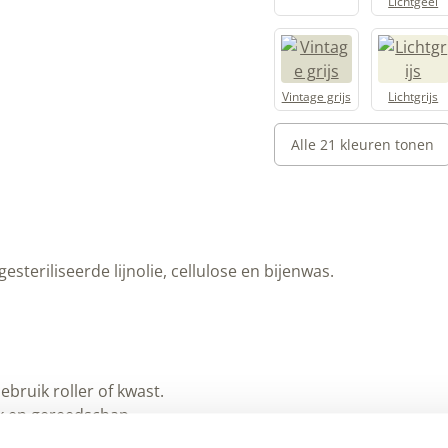
Vintage grijs
Lichtgrijs
Alle 21 kleuren tonen
rde lijnolie, cellulose en bijenwas.
oller of kwast.
eedschap.
leine gaatjes en fijne scheurtjes.