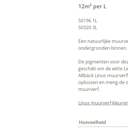
12m² per L
50196 1L
50320 3L
Een natuurlijke muurverf 
binnen. Dezelfde verf voor 
De pigmenten voor deze kle
witte Linus muurverf op kle
Leeg het zakje in een beet
daarna door de Linus muurv
Linus muurverf kleurenwaa
Hoeveelheid
0,2 liter
1 liter
3 liter