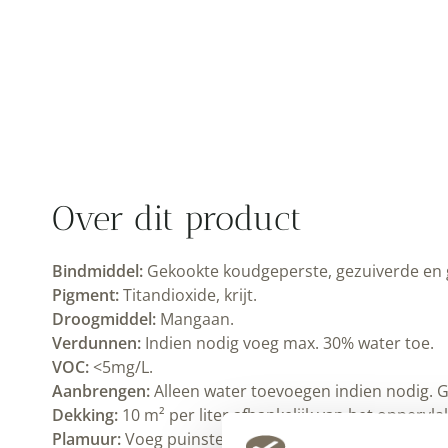
Over dit product
Gekookte koudgeperste, gezuiverde en gesterilisee
Bindmiddel:
Titandioxide, krijt.
Pigment:
Mangaan.
Droogmiddel:
Indien nodig voeg max. 30% water toe.
Verdunnen:
<5mg/L.
VOC:
Alleen water toevoegen indien nodig. Gebruik r
Aanbrengen:
10 m² per liter afhankelijk van het oppervlak en ger
Dekking:
Voeg puinsteenpoeder toe om plamuur te maken voor k
Plamuur: