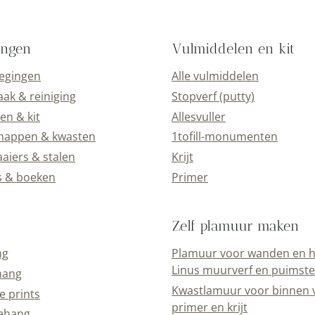
ingen
Vulmiddelen en kit
gingen
Alle vulmiddelen
 & reiniging
Stopverf (putty)
 & kit
Allesvuller
ppen & kwasten
1tofill-monumenten
ers & stalen
Krijt
& boeken
Primer
Zelf plamuur maken
g
Plamuur voor wanden en hout v
muurverf en puimsteenpoeder
ng
Kwastlamuur voor binnen van p
prints
krijt