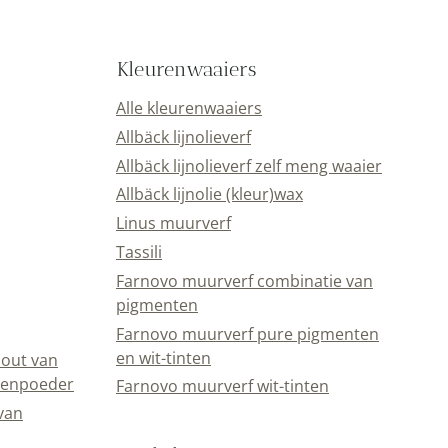
Kleurenwaaiers
Alle kleurenwaaiers
Allbäck lijnolieverf
Allbäck lijnolieverf zelf meng waaier
Allbäck lijnolie (kleur)wax
Linus muurverf
Tassili
Farnovo muurverf combinatie van
pigmenten
Farnovo muurverf pure pigmenten en wit-
an Linus
tinten
Farnovo muurverf wit-tinten
rimer en