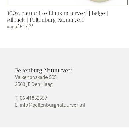
100% natuurlijke Linus muurverf | Beige |
Allbäck | Peltenburg Natuurverf
80
vanaf
€
12,
Peltenburg Natuurverf
Valkenboskade 595
2563 JE Den Haag
T:
06-41852557
E:
info@peltenburgnatuurverf.nl