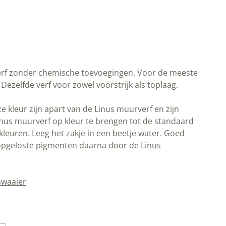
zonder chemische toevoegingen. Voor de meeste ondergronden
zowel voorstrijk als toplaag.
ur zijn apart van de Linus muurverf en zijn geschikt om de
ur te brengen tot de standaard Allbäck Linus muurverfkleuren.
je water. Goed oplossen en meng de opgeloste pigmenten
erf.
ier