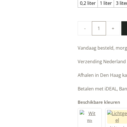
100%
natuurlijke
Linus
Vandaag besteld, morgen v
muurverf
|
8
Verzending Nederland
€
8,
Lindegroen
|
Afhalen in Den Haag kan g
Allbäck
|
Betalen met iDEAL, Bancon
Peltenburg
Natuurverf
Beschikbare kleuren
aantal
Wit
Lichtgeel