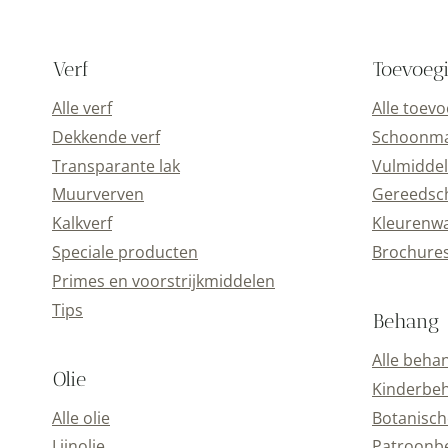
Verf
Toevoeg
Alle verf
Alle toevoe
Dekkende verf
Schoonmaak
Transparante lak
Vulmiddelen
Muurverven
Gereedscha
Kalkverf
Kleurenwaai
Speciale producten
Brochures 
Primes en voorstrijkmiddelen
Tips
Behang
Alle behan
Olie
Kinderbeha
Alle olie
Botanische 