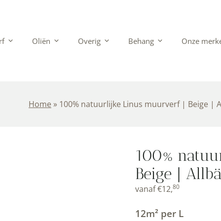
rf
Oliën
Overig
Behang
Onze merk
Home
»
100% natuurlijke Linus muurverf | Beige | 
100% natuur
Beige | Allb
80
vanaf
€
12,
12m² per L