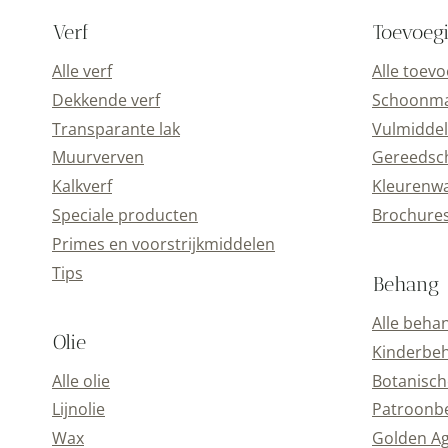
Verf
Toevoeg
Alle verf
Alle toev
Dekkende verf
Schoonmaa
Transparante lak
Vulmiddel
Muurverven
Gereedsc
Kalkverf
Kleurenwa
Speciale producten
Brochure
Primes en voorstrijkmiddelen
Tips
Behang
Alle beha
Olie
Kinderbe
Alle olie
Botanisch
Lijnolie
Patroonb
Wax
Golden A