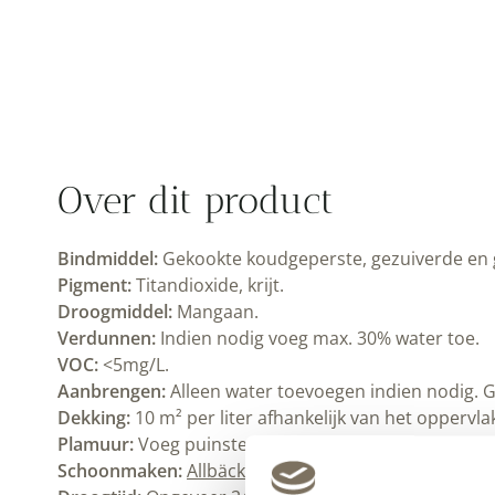
Over dit product
Bindmiddel:
Gekookte koudgeperste, gezuiverde en ges
Pigment:
Titandioxide, krijt.
Droogmiddel:
Mangaan.
Verdunnen:
Indien nodig voeg max. 30% water toe.
VOC:
<5mg/L.
Aanbrengen:
Alleen water toevoegen indien nodig. Ge
Dekking:
10 m² per liter afhankelijk van het oppervl
Plamuur:
Voeg puinsteenpoeder toe om plamuur te ma
Schoonmaken:
Allbäck lijnoliezeep
en water.