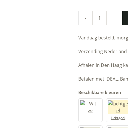
100%
natuurlijke
Linus
Vandaag besteld, mor
muurverf
|
Verzending Nederland
Beige
|
Afhalen in Den Haag ka
Allbäck
|
Betalen met iDEAL, Ban
Peltenburg
Natuurverf
Beschikbare kleuren
aantal
Wit
Lichtgeel