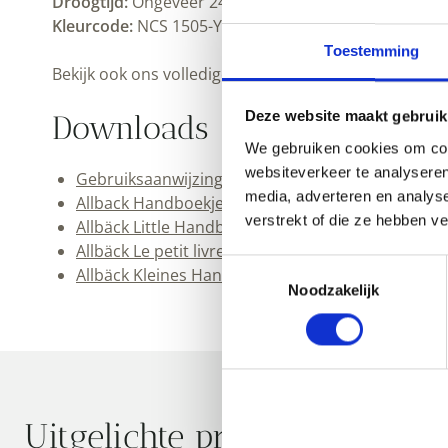
Droogtijd:
Ongeveer 24 uur bij kamertemperatuur. G
Kleurcode:
NCS 1505-Y20R
Toestemming
Bekijk ook ons volledige
Allbäck assortiment
.
Deze website maakt gebruik
Downloads
We gebruiken cookies om cont
websiteverkeer te analyseren
Gebruiksaanwijzing Allbäck Linus muurverf (pdf)
media, adverteren en analys
Allback Handboekje (pdf)
verstrekt of die ze hebben v
Allbäck Little Handbook (pdf)
Allbäck Le petit livre de la peinture (pdf)
Toestemmingsselectie
Allbäck Kleines Handbuch (pdf)
Noodzakelijk
Uitgelichte producten