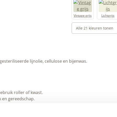
Vintage grijs
Lichtgrijs
Alle 21 kleuren tonen
teriliseerde lijnolie, cellulose en bijenwas.
bruik roller of kwast.
ak en gereedschap.
ken voor kleine gaatjes en fijne scheurtjes.