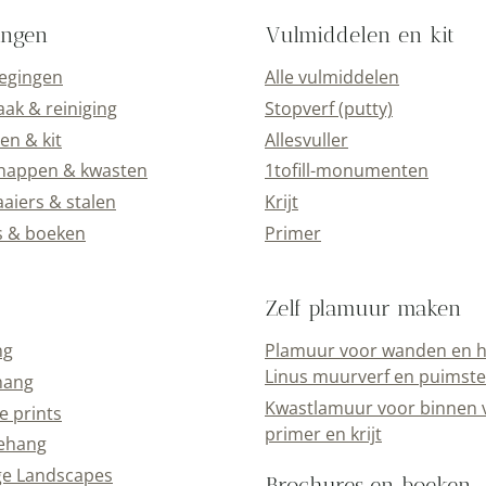
ingen
Vulmiddelen en kit
oegingen
Alle vulmiddelen
k & reiniging
Stopverf (putty)
en & kit
Allesvuller
happen & kwasten
1tofill-monumenten
aiers & stalen
Krijt
s & boeken
Primer
Zelf plamuur maken
ng
Plamuur voor wanden en h
Linus muurverf en puimst
hang
Kwastlamuur voor binnen 
e prints
primer en krijt
ehang
ge Landscapes
Brochures en boeken