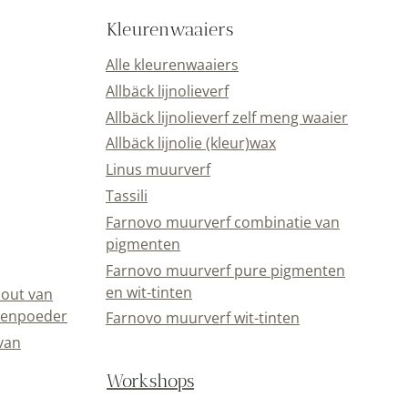
Kleurenwaaiers
Alle kleurenwaaiers
Allbäck lijnolieverf
Allbäck lijnolieverf zelf meng waaier
Allbäck lijnolie (kleur)wax
Linus muurverf
Tassili
Farnovo muurverf combinatie van
pigmenten
Farnovo muurverf pure pigmenten
en wit-tinten
out van
eenpoeder
Farnovo muurverf wit-tinten
van
Workshops