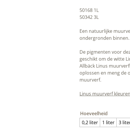
50168 1L
50342 3L
Een natuurlijke muurv
ondergronden binnen. D
De pigmenten voor deze
geschikt om de witte L
Allbäck Linus muurverf
oplossen en meng de o
muurverf.
Linus muurverf kleure
Hoeveelheid
0,2 liter
1 liter
3 lite