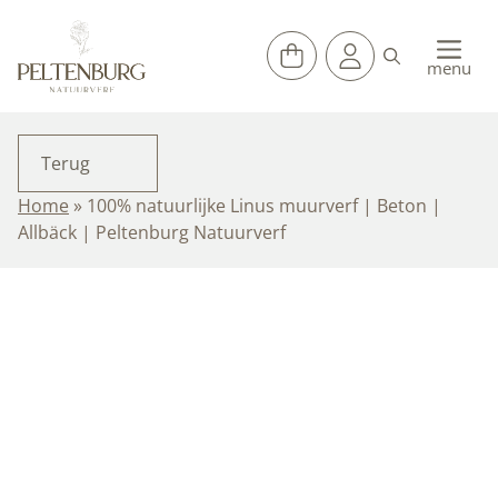
Ga
naar
de
menu
inhoud
Terug
Home
»
100% natuurlijke Linus muurverf | Beton |
Allbäck | Peltenburg Natuurverf