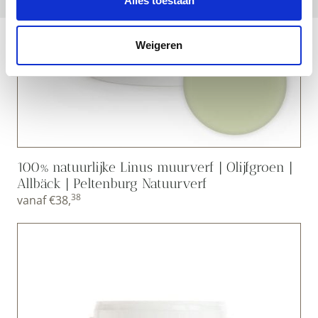
Alles toestaan
Weigeren
100% natuurlijke Linus muurverf | Olijfgroen |
Allbäck | Peltenburg Natuurverf
38
vanaf
€
38,