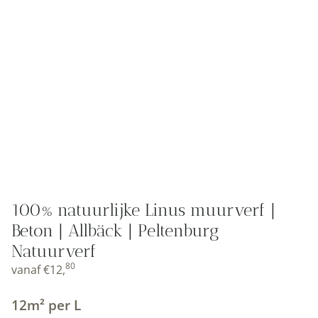
100% natuurlijke Linus muurverf |
Beton | Allbäck | Peltenburg
Natuurverf
80
vanaf
€
12,
12m² per L