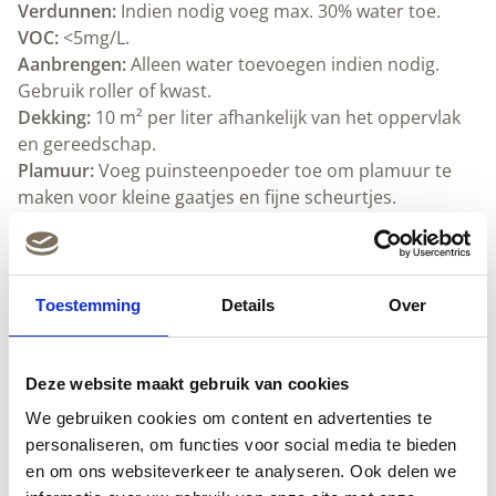
Verdunnen:
Indien nodig voeg max. 30% water toe.
VOC:
<5mg/L.
Aanbrengen:
Alleen water toevoegen indien nodig.
Gebruik roller of kwast.
Dekking:
10 m² per liter afhankelijk van het oppervlak
en gereedschap.
Plamuur:
Voeg puinsteenpoeder toe om plamuur te
maken voor kleine gaatjes en fijne scheurtjes.
Schoonmaken:
Allbäck lijnoliezeep
en water.
Droogtijd:
Ongeveer 24 uur bij kamertemperatuur.
Goed ventileren.
Kleurcode:
NCS 3502-G
Toestemming
Details
Over
Bekijk ook ons volledige
Allbäck assortiment
.
Deze website maakt gebruik van cookies
Downloads
We gebruiken cookies om content en advertenties te
personaliseren, om functies voor social media te bieden
Gebruiksaanwijzing Allbäck Linus muurverf (pdf)
en om ons websiteverkeer te analyseren. Ook delen we
Allback Handboekje (pdf)