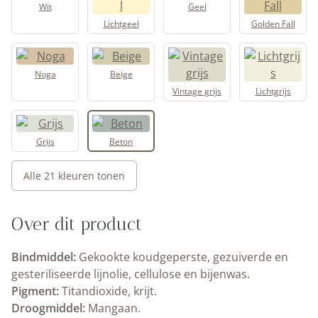
Wit
Geel
Lichtgeel
Golden Fall
Noga
Beige
Vintage grijs
Lichtgrijs
Grijs
Beton
Alle 21 kleuren tonen
Over dit product
Bindmiddel:
Gekookte koudgeperste, gezuiverde en
gesteriliseerde lijnolie, cellulose en bijenwas.
Pigment:
Titandioxide, krijt.
Droogmiddel:
Mangaan.