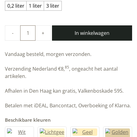
0,2 liter
1 liter
3 liter
In winkelwagen
100%
natuurlijke
Linus
Vandaag besteld, morgen verzonden.
muurverf
|
85
Verzending Nederland
€
8,
, ongeacht het aantal
Beton
artikelen.
|
Allbäck
Afhalen in Den Haag kan gratis, Valkenboskade 595.
|
Peltenburg
Betalen met iDEAL, Bancontact, Overboeking of Klarna.
Natuurverf
aantal
Beschikbare kleuren