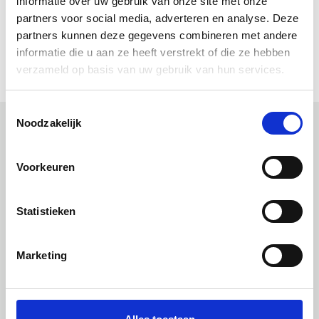
informatie over uw gebruik van onze site met onze
Allbäck Little Handbook (pdf)
partners voor social media, adverteren en analyse. Deze
Allbäck Le petit livre de la peinture (pdf)
partners kunnen deze gegevens combineren met andere
Allbäck Kleines Handbuch (pdf)
informatie die u aan ze heeft verstrekt of die ze hebben
verzameld op basis van uw gebruik van hun services.
Toestemmingsselectie
Noodzakelijk
Uitgelichte producten
Voorkeuren
Statistieken
Marketing