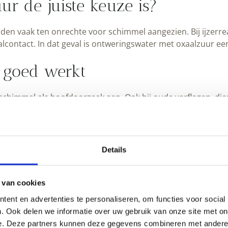
ur de juiste keuze is?
den vaak ten onrechte voor schimmel aangezien. Bij ijzerre
alcontact. In dat geval is ontweringswater met oxaalzuur een
 goed werkt
schimmel als hoofdoorzaak aan. Ook bij oude verflagen, die
van de situatie.
Bekijk hier meer schoonmaak en reiniging p
tel
Details
n houtreparatie en het opfrissen van verweerd buitenhout. Je
k vooral op klussen rond hout, ontwering en herstel.
 van cookies
ent en advertenties te personaliseren, om functies voor social
voor verweerd hout
. Ook delen we informatie over uw gebruik van onze site met on
e. Deze partners kunnen deze gegevens combineren met andere i