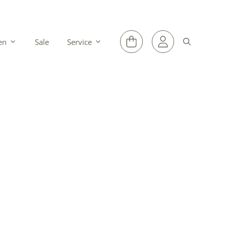
en
Sale
Service
e het in