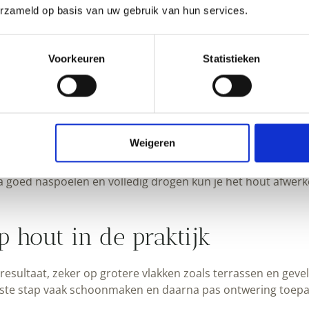
t in water. Die oplossing noemen veel mensen ontweringswa
erzameld op basis van uw gebruik van hun services.
tieve zuur, zodat je zelf een werkzame oplossing maakt in pl
lekken verwijderen
Voorkeuren
Statistieken
eltjes het hout in trekt. Oxaalzuur is dan een praktische o
, beits of natuurverf
Weigeren
Na goed naspoelen en volledig drogen kun je het hout afw
p hout in de praktijk
resultaat, zeker op grotere vlakken zoals terrassen en geve
eerste stap vaak schoonmaken en daarna pas ontwering toep