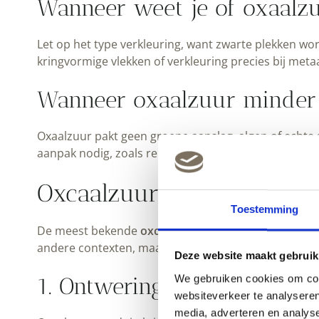
Wanneer weet je of oxaalzu
Let op het type verkleuring, want zwarte plekken wor
kringvormige vlekken of verkleuring precies bij meta
Wanneer oxaalzuur minder
Oxaalzuur pakt geen groene aanslag, algen of echte 
aanpak nodig, zoals reinigen of afbijten, afhankelijk 
Oxcaalzuur voor houthers
Toestemming
De meest bekende
oxcaalzuur toepassingen
zitten i
andere contexten, maar bij
Peltenburg
ligt de nadru
Deze website maakt gebruik
We gebruiken cookies om cont
1. Ontweringswater maken 
websiteverkeer te analyseren
media, adverteren en analys