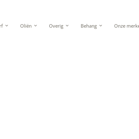
rf
Oliën
Overig
Behang
Onze merk
 hout: zo zet j