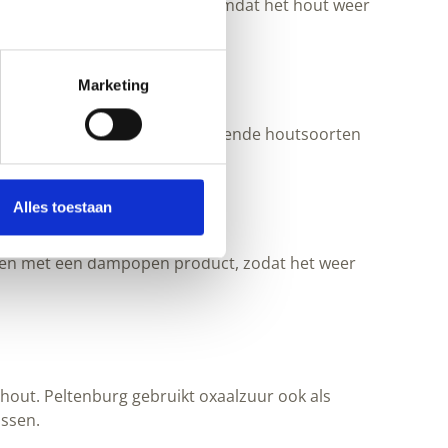
ter of weerplekkenreiniger, omdat het hout weer
aats van vooral water te kopen.
Marketing
plossing, zeker bij looizuurhoudende houtsoorten
Alles toestaan
erken met een dampopen product, zodat het weer
lhout. Peltenburg gebruikt oxaalzuur ook als
assen.