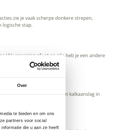
acties zie je vaak scherpe donkere strepen,
 logische stap.
pe UV-verwering of vet en olie heb je een andere
roducten
.
Over
 ziet het ook terug bij roest en kalkaanslag in
 media te bieden en om ons
ze partners voor social
nformatie die u aan ze heeft