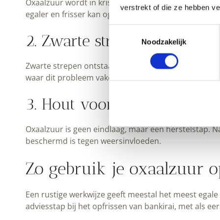
Oxaalzuur wordt in kristalvorm geleverd en opgelos
verstrekt of die ze hebben v
egaler en frisser kan ogen. Peltenburg levert het ac
Toestemmingsselectie
2. Zwarte strepen en ijzerv
Noodzakelijk
Zwarte strepen ontstaan vaak door vocht dat ijzerde
waar dit probleem vaker voorkomt.
3. Hout voorbereiden op olie
Oxaalzuur is geen eindlaag, maar een herstelstap. 
beschermd is tegen weersinvloeden.
Zo gebruik je oxaalzuur o
Een rustige werkwijze geeft meestal het meest egale 
adviesstap bij het opfrissen van bankirai, met als 