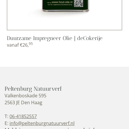
Duurzame Impregneer Olie | deCokerije
95
vanaf
€
26,
Peltenburg Natuurverf
Valkenboskade 595
2563 JE Den Haag
T:
06-41852557
E:
info@peltenburgnatuurverf.nl