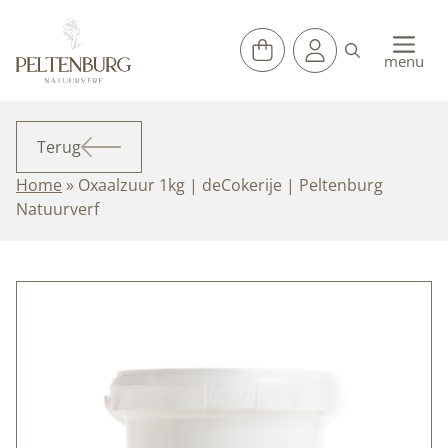
Ga
naar
de
menu
inhoud
Terug
Home
»
Oxaalzuur 1kg | deCokerije | Peltenburg
Natuurverf