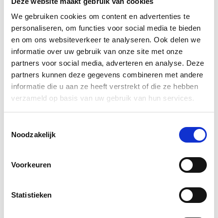
Deze website maakt gebruik van cookies
Maak de plek na afloop goed schoon met heet
We gebruiken cookies om content en advertenties te
water en een droge doek om het zuur te
personaliseren, om functies voor social media te bieden
neutraliseren.
en om ons websiteverkeer te analyseren. Ook delen we
informatie over uw gebruik van onze site met onze
Wit marmer kan met oxaalzuur tot hoogglans worden
partners voor social media, adverteren en analyse. Deze
opgepoetst.
partners kunnen deze gegevens combineren met andere
informatie die u aan ze heeft verstrekt of die ze hebben
Ook bij het houden van bijen wordt oxaalzuur
verzameld op basis van uw gebruik van hun services.
toegepast, namelijk bij de bestrijding van de
Varroamijt.
Toestemmingsselectie
Wilt u kalkaanslag van uw schip verwijderen, dan is
Noodzakelijk
zelfgemaakt ontweringswater een zeer geschikt
middel.
Voorkeuren
Groene aanslag op tuinmeubelen, tuinpaden en
tuinmuren verwijderen kan eveneens met
Statistieken
ontweringswater. Het vermindert bovendien
vergrijzing van houten tuinstoelen.