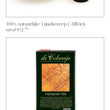
100% natuurlijke Lijnoliezeep | Allbäck
74
vanaf
€
12,