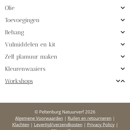
Olie
Toevoegingen
Behang
Vulmiddelen en kit
Zelf plamuur maken
Kleurenwaaiers
Workshops
© Peltenburg Natuurverf 2026
Algemene Voorwaarden
|
Ruilen en retourneren
|
Klachten
|
Levertijd/verzendkosten
|
Privacy Policy
|