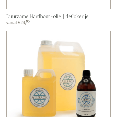
Duurzame Hardhout-olie | deCokerije
95
vanaf
€
23,