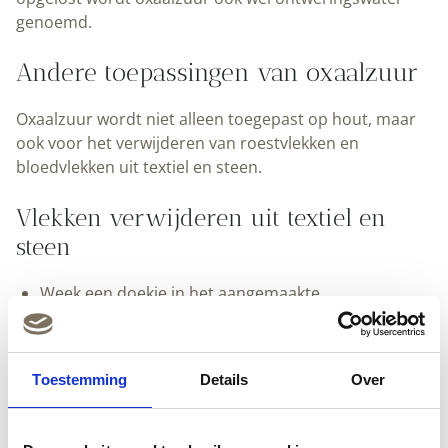
genoemd.
Andere toepassingen van oxaalzuur
Oxaalzuur wordt niet alleen toegepast op hout, maar
ook voor het verwijderen van roestvlekken en
bloedvlekken uit textiel en steen.
Vlekken verwijderen uit textiel en
steen
Week een doekje in het aangemaakte
ontweringswater en leg dit op de vlek.
Laat het ongeveer één uur inwerken en verwijder
daarna het doekje.
Toestemming
Details
Over
Herhaal de behandeling indien nodig of laat het
langer intrekken. Inborstelen kan het effect
versterken.