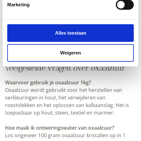
Marketing
Tip: ontweringswater werkt intensiever bij gebruik van
warm water en wanneer het oppervlak wordt geboend
met een harde borstel.
Alles toestaan
Bekijk ook onze andere
Huis, Boot en Transparant
producten
Weigeren
Veelgestelde vragen over oxaalzuur
Waarvoor gebruik je oxaalzuur 1kg?
Oxaalzuur wordt gebruikt voor het herstellen van
verkleuringen in hout, het verwijderen van
roestvlekken en het oplossen van kalkaanslag. Het is
toepasbaar op hout, steen, textiel en marmer.
Hoe maak ik ontweringswater van oxaalzuur?
Los ongeveer 100 gram oxaalzuur kristallen op in 1