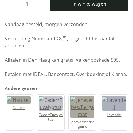
In winkelwagen
100%
natuurlijke
Lijnoliezeep
Vandaag besteld, morgen verzonden.
|
Lemon/Ginger
85
Verzending Nederland
€
8,
, ongeacht het aantal
|
artikelen.
Allbäck
aantal
Afhalen in Den Haag kan gratis, Valkenboskade 595.
Betalen met iDEAL, Bancontact, Overboeking of Klarna.
Andere geuren
Naturel
Ceder/Eucalyp
Lavendel
tus
Jeneverbes/Be
rgamot