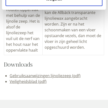
vloer zoals deze schuren, maar
loskomt van het
dat is in dit geval niet nodig. Nu
houten oppervlak
kan de Allbäck transparante
met behulp van de
lijnoliewax aangebracht
lijnolie zeep. Het is
worden. Zijn er na het
alsof de
schoonmaken van een vloer
lijnoliezeep het
opstaande vezels, dan moet de
vuil uit de nerf van
vloer in zijn geheel licht
het hout naar het
opgeschuurd worden.
oppervlakte haalt
Downloads
Gebruiksaanwijzingen lijnoliezeep (pdf)
Veiligheidsblad (pdf)