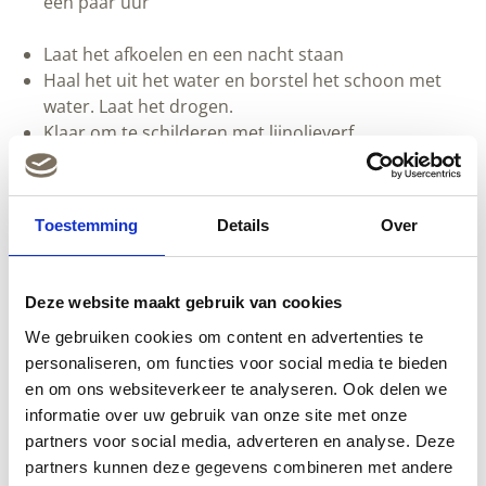
een paar uur
Laat het afkoelen en een nacht staan
Haal het uit het water en borstel het schoon met
water. Laat het drogen.
Klaar om te schilderen met lijnolieverf
Schoonmaken van een eikenhouten vloer
Toestemming
Details
Over
Deze website maakt gebruik van cookies
We gebruiken cookies om content en advertenties te
personaliseren, om functies voor social media te bieden
en om ons websiteverkeer te analyseren. Ook delen we
informatie over uw gebruik van onze site met onze
partners voor social media, adverteren en analyse. Deze
Maak de vloer nat
partners kunnen deze gegevens combineren met andere
Doe het in delen en zorg