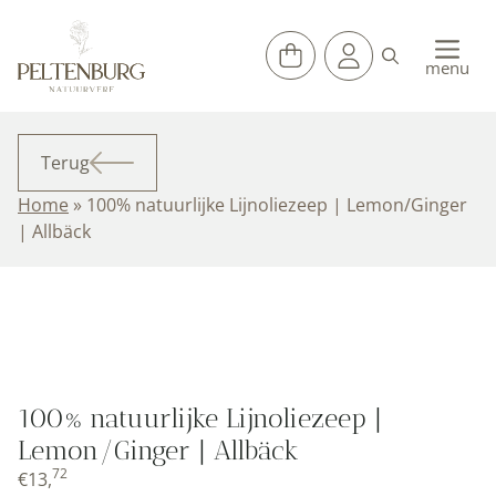
Ga
naar
de
menu
inhoud
Terug
Home
»
100% natuurlijke Lijnoliezeep | Lemon/Ginger
| Allbäck
100% natuurlijke Lijnoliezeep |
Lemon/Ginger | Allbäck
72
€
13,