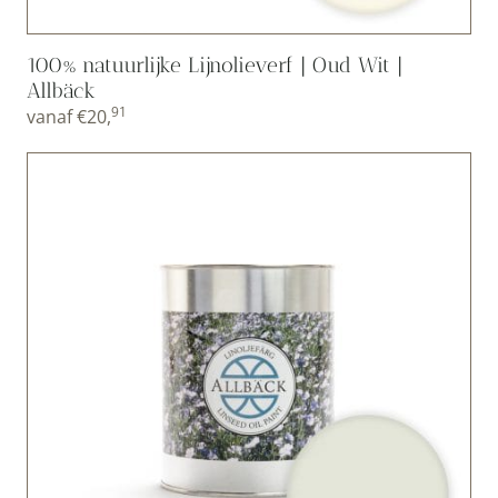
100% natuurlijke Lijnolieverf | Oud Wit |
Allbäck
91
vanaf
€
20,