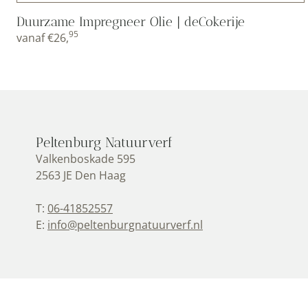
Duurzame Impregneer Olie | deCokerije
95
vanaf
€
26,
Peltenburg Natuurverf
Valkenboskade 595
2563 JE Den Haag
T:
06-41852557
E:
info@peltenburgnatuurverf.nl