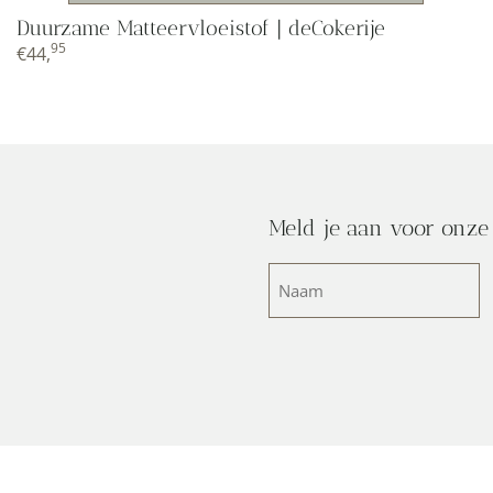
Duurzame Matteervloeistof | deCokerije
95
€
44,
Meld je aan voor onze
Naam
(Vereist)