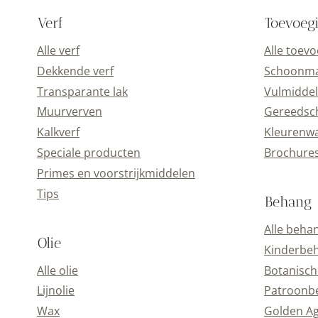
Verf
Toevoeg
Alle verf
Alle toev
Dekkende verf
Schoonmaa
Transparante lak
Vulmiddel
Muurverven
Gereedsc
Kalkverf
Kleurenwa
Speciale producten
Brochure
Primes en voorstrijkmiddelen
Tips
Behang
Alle beha
Olie
Kinderbe
Alle olie
Botanisch
Lijnolie
Patroonb
Wax
Golden A