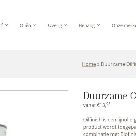
rf
Oliën
Overig
Behang
Onze merk
Home
»
Duurzame Oilfi
Duurzame Oil
95
vanaf
€
13,
Oilfinish is een lijnol
product wordt toegepas
combinatie met
Biofini