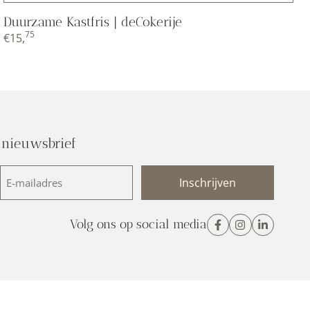
Duurzame Kastfris | deCokerije
75
€
15,
 nieuwsbrief
E-
mailadres
(Vereist)
Volg ons op social media