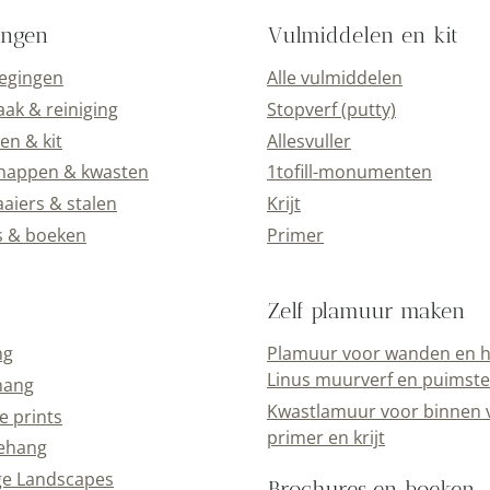
ingen
Vulmiddelen en kit
oegingen
Alle vulmiddelen
k & reiniging
Stopverf (putty)
en & kit
Allesvuller
happen & kwasten
1tofill-monumenten
aiers & stalen
Krijt
s & boeken
Primer
Zelf plamuur maken
ng
Plamuur voor wanden en h
Linus muurverf en puimst
hang
Kwastlamuur voor binnen 
e prints
primer en krijt
ehang
ge Landscapes
Brochures en boeken