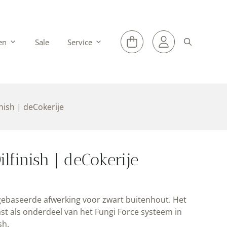
en
Sale
Service
nish | deCokerije
finish | deCokerije
ie-gebaseerde afwerking voor zwart buitenhout. Het
t als onderdeel van het Fungi Force systeem in
sh
.