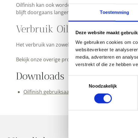
Oilfinish kan ook worden gebruikt voor periodiek 
blijft doorgaans langer mooi egaal zwart ogen.
Toestemming
Verbruik Oilfinish
Deze website maakt gebruik
We gebruiken cookies om cont
Het verbruik van zowel Oilfinish als Biofinish ligt ron
websiteverkeer te analyseren
media, adverteren en analys
Bekijk onze overige producten van
deCokerije
.
verstrekt of die ze hebben v
Downloads
Toestemmingsselectie
Noodzakelijk
Oilfinish gebruiksaanwijzing (pdf)