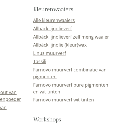
Kleurenwaaiers
Alle kleurenwaaiers
Allbäck lijnolieverf
Allbäck lijnolieverf zelf meng waaier
Allbäck lijnolie (kleur)wax
Linus muurverf
Tassili
Farnovo muurverf combinatie van
pigmenten
Farnovo muurverf pure pigmenten
en wit-tinten
out van
eenpoeder
Farnovo muurverf wit-tinten
van
Workshops