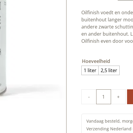
Oilfinish voedt en ond
buitenhout langer moo
andere zwarte schuttin
en ander buitenhout. L
Oilfinish even door voo
Hoeveelheid
1 liter
2,5 liter
Duurzame
Oilfinish
|
deCokerije
Vandaag besteld, morg
aantal
Verzending Nederland