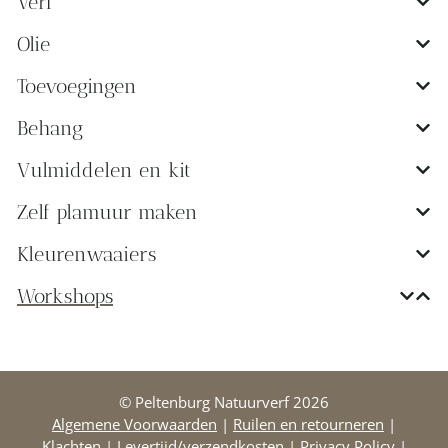
Verf
Olie
Toevoegingen
Behang
Vulmiddelen en kit
Zelf plamuur maken
Kleurenwaaiers
Workshops
© Peltenburg Natuurverf 2026
Algemene Voorwaarden
|
Ruilen en retourneren
|
Klachten
|
Levertijd/verzendkosten
|
Privacy Policy
|