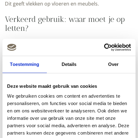
Dit geeft vlekken op vloeren en meubels.
Verkeerd gebruik: waar moet je op
letten?
Hoewel gekookte lijnolie niet giftig is, vraagt het
product wel zorgvuldig gebruik. De grootste gevaren
zitten niet in de samenstelling, maar in verkeerde
toepassing.
Toestemming
Details
Over
Zelfontbranding van doeken en
Deze website maakt gebruik van cookies
poetslappen
We gebruiken cookies om content en advertenties te
Het grootste risico bij werken met lijnolie is
personaliseren, om functies voor social media te bieden
zelfontbranding. Doeken en lappen met lijnolie kunnen
en om ons websiteverkeer te analyseren. Ook delen we
spontaan vlam vatten. Dit gebeurt door een chemische
informatie over uw gebruik van onze site met onze
reactie waarbij warmte vrijkomt.
partners voor social media, adverteren en analyse. Deze
partners kunnen deze gegevens combineren met andere