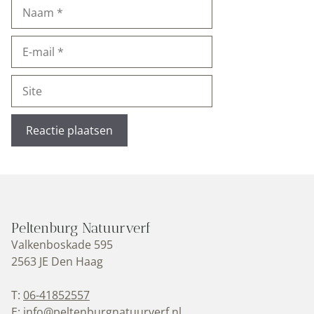
Naam
E-
mail
Site
Peltenburg Natuurverf
Valkenboskade 595
2563 JE Den Haag
T:
06-41852557
E:
info@peltenburgnatuurverf.nl