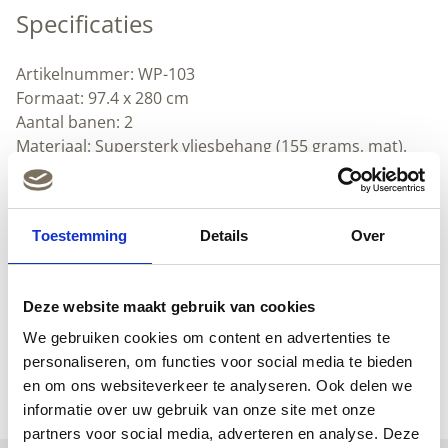
Specificaties
Artikelnummer: WP-103
Formaat: 97.4 x 280 cm
Aantal banen: 2
Materiaal: Supersterk vliesbehang (155 grams, mat).
Heel makkelijk zelf aan te brengen.
Lijmadvies: Perfax Ready & Roll voor vliesbehang
Textuur: glad
Toestemming
Details
Over
Herhaalbaar
Afwasbaar
Downloads
Deze website maakt gebruik van cookies
(Nederlands) (pdf)
We gebruiken cookies om content en advertenties te
(Engels) (pdf)
personaliseren, om functies voor social media te bieden
en om ons websiteverkeer te analyseren. Ook delen we
informatie over uw gebruik van onze site met onze
partners voor social media, adverteren en analyse. Deze