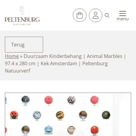
Ga
naar
de
menu
inhoud
Terug
Home
»
Duurzaam Kinderbehang | Animal Marbles |
97.4 x 280 cm | Kek Amsterdam | Peltenburg
Natuurverf