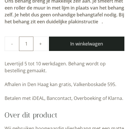
Ons behang breng je makkelijk zelf aan. Je smeert met
een roller de muur in met lijm in plaats van het behang
zelf. Je hebt dus geen onhandige behangtafel nodig. Bij
het behang zit een duidelijke plakinstructie
.
In winkelwagen
Duurzaam
Kinderbehang
|
Levertijd 5 tot 10 werkdagen. Behang wordt op
Animal
bestelling gemaakt.
Marbles
|
Afhalen in Den Haag kan gratis, Valkenboskade 595.
97.4
x
Betalen met iDEAL, Bancontact, Overboeking of Klarna.
280
cm
Over dit product
|
Kek
Wij gebruiken hoogwaardig vliesbehang met een matte