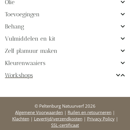
Olie
Toevoegingen
Behang
Vulmiddelen en kit
Zelf plamuur maken
Kleurenwaaiers
Workshops
© Peltenburg Natuurverf 2026
Algemene Voorwaarden
|
Ruilen en retourneren
|
Klachten
|
Levertijd/verzendkosten
|
Privacy Policy
|
SSL-certificaat