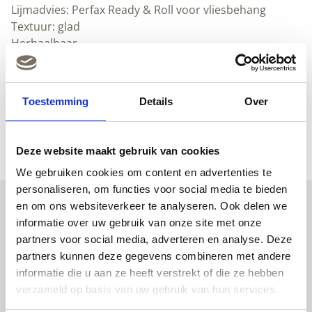
Lijmadvies: Perfax Ready & Roll voor vliesbehang
Textuur: glad
Herhaalbaar
Afwasbaar
Downloads
Toestemming
Details
Over
(Nederlands) (pdf)
(Engels) (pdf)
Deze website maakt gebruik van cookies
We gebruiken cookies om content en advertenties te
personaliseren, om functies voor social media te bieden
en om ons websiteverkeer te analyseren. Ook delen we
informatie over uw gebruik van onze site met onze
Uitgelichte producten
partners voor social media, adverteren en analyse. Deze
partners kunnen deze gegevens combineren met andere
informatie die u aan ze heeft verstrekt of die ze hebben
verzameld op basis van uw gebruik van hun services.