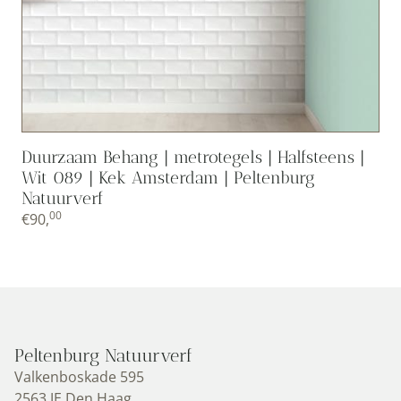
Duurzaam Behang | metrotegels | Halfsteens |
Wit 089 | Kek Amsterdam | Peltenburg
Natuurverf
00
€
90,
Peltenburg Natuurverf
Valkenboskade 595
2563 JE Den Haag