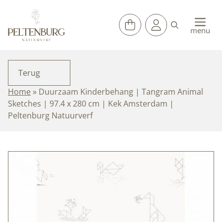
Ga
naar
de
menu
inhoud
Terug
Home
»
Duurzaam Kinderbehang | Tangram Animal
Sketches | 97.4 x 280 cm | Kek Amsterdam |
Peltenburg Natuurverf