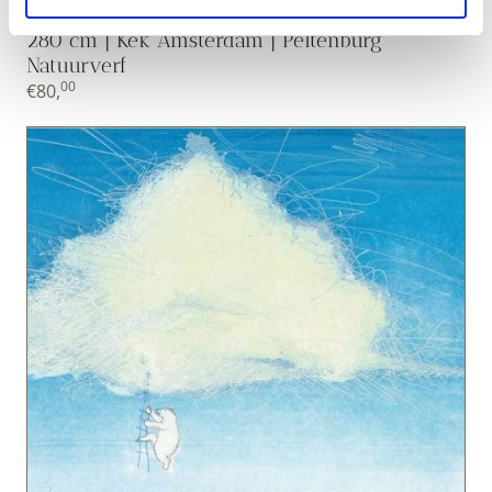
Duurzaam Kinderbehang | Zebra | Roze | 97.4 x
280 cm | Kek Amsterdam | Peltenburg
Natuurverf
00
€
80,