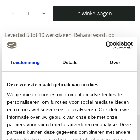
In winkelwagen
Duurzaam
Kinderbehang
|
Levertijd 5 tot 10 werkdagen. Behang wordt op
Tangram
bestelling gemaakt.
Animal
Sketches
Afhalen in Den Haag kan gratis, Valkenboskade 595.
|
Toestemming
Details
Over
97.4
Betalen met iDEAL, Bancontact, Overboeking of Klarna.
x
280
Deze website maakt gebruik van cookies
Over dit product
cm
We gebruiken cookies om content en advertenties te
|
personaliseren, om functies voor social media te bieden
Kek
en om ons websiteverkeer te analyseren. Ook delen we
Amsterdam
informatie over uw gebruik van onze site met onze
|
partners voor social media, adverteren en analyse. Deze
Peltenburg
partners kunnen deze gegevens combineren met andere
Natuurverf
Uitgelichte producten
informatie die u aan ze heeft verstrekt of die ze hebben