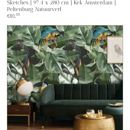
Sketches | 97.4 x 280 cm | Kek Amsterdam |
Peltenburg Natuurverf
00
€
80,