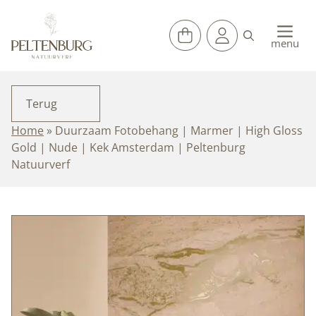
Ga
naar
de
menu
inhoud
Terug
Home
»
Duurzaam Fotobehang | Marmer | High Gloss
Gold | Nude | Kek Amsterdam | Peltenburg
Natuurverf