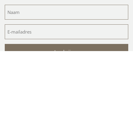
Naam
(Vereist)
E-
mailadres
(Vereist)
Volg ons op social media
Verf