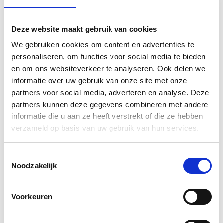
Kunstenaar
verstuurd.
Deze website maakt gebruik van cookies
Frans Uyterlinde x KEK Amsterdam
We gebruiken cookies om content en advertenties te
personaliseren, om functies voor social media te bieden
en om ons websiteverkeer te analyseren. Ook delen we
Bij dit behang raden we je aan eerst een staal te
informatie over uw gebruik van onze site met onze
bestellen om de kleur wit goed te kunnen beoordelen.
partners voor social media, adverteren en analyse. Deze
partners kunnen deze gegevens combineren met andere
Voor ons luxe goudbehang gebruiken wij een zware
informatie die u aan ze heeft verstrekt of die ze hebben
kwaliteit vliesbehang met een metallic toplaag in de
verzameld op basis van uw gebruik van hun services.
kleur goud. Dit behang is supersterk en makkelijk zelf
aan te brengen. Het is prachtig materiaal dat
Toestemmingsselectie
bovendien biologisch afbreekbaar is.
Noodzakelijk
Hoogwaardig vliesbehang met zijdeachtige
uitstraling
Voorkeuren
Makkelijk zelf aan te brengen
Milieuvriendelijk geproduceerd