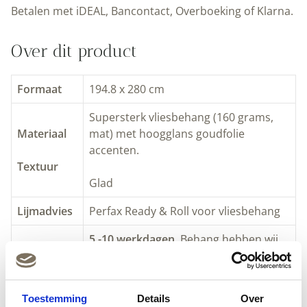
Gold
Betalen met iDEAL, Bancontact, Overboeking of Klarna.
|
Nude
Over dit product
|
Kek
Amsterdam
Formaat
194.8 x 280 cm
|
Supersterk vliesbehang (160 grams,
Peltenburg
Materiaal
mat) met hoogglans goudfolie
Natuurverf
accenten.
aantal
Textuur
Glad
Lijmadvies
Perfax Ready & Roll voor vliesbehang
5 -10 werkdagen.
Behang hebben wij
niet op voorraad. Indien je bestelling
op dinsdag vóór 9,30 uur bij ons
Levertijd
binnen is, wordt het behang diezelfde
Toestemming
Details
Over
dag nog geproduceerd en op vrijdag