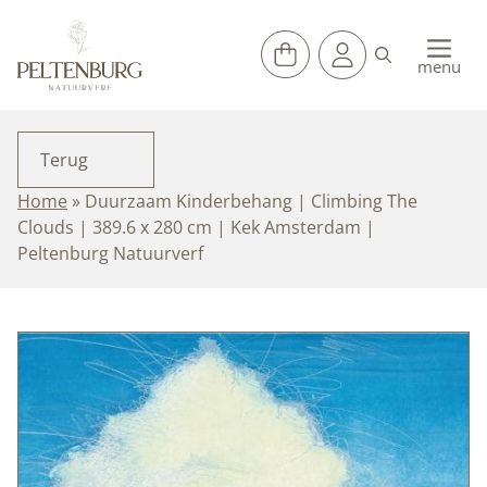
Ga
naar
de
menu
inhoud
Terug
Home
»
Duurzaam Kinderbehang | Climbing The
Clouds | 389.6 x 280 cm | Kek Amsterdam |
Peltenburg Natuurverf