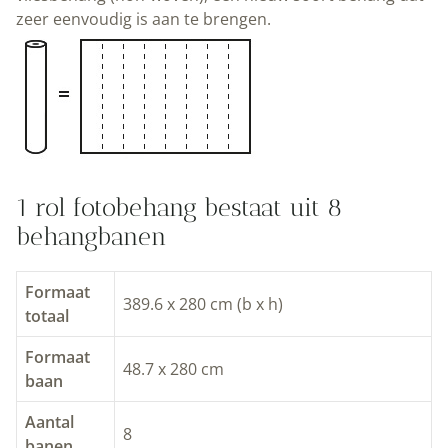
zeer eenvoudig is aan te brengen.
Natuurverf
aantal
1 rol fotobehang bestaat uit 8
behangbanen
Formaat
389.6 x 280 cm (b x h)
totaal
Formaat
48.7 x 280 cm
baan
Aantal
8
banen