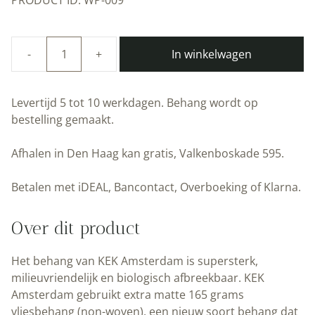
In winkelwagen
Duurzaam
Kinderbehang
|
Levertijd 5 tot 10 werkdagen. Behang wordt op
Climbing
bestelling gemaakt.
The
Clouds
Afhalen in Den Haag kan gratis, Valkenboskade 595.
|
389.6
Betalen met iDEAL, Bancontact, Overboeking of Klarna.
x
280
Over dit product
cm
|
Het behang van KEK Amsterdam is supersterk,
Kek
milieuvriendelijk en biologisch afbreekbaar. KEK
Amsterdam
Amsterdam gebruikt extra matte 165 grams
|
vliesbehang (non-woven), een nieuw soort behang dat
Peltenburg