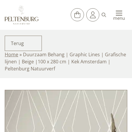
Ga
naar
de
menu
inhoud
Terug
Home
»
Duurzaam Behang | Graphic Lines | Grafische
lijnen | Beige |100 x 280 cm | Kek Amsterdam |
Peltenburg Natuurverf