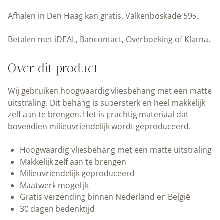
|
Afhalen in Den Haag kan gratis, Valkenboskade 595.
Grafische
lijnen
Betalen met iDEAL, Bancontact, Overboeking of Klarna.
|
Beige
Over dit product
|100
x
Wij gebruiken hoogwaardig vliesbehang met een matte
280
uitstraling. Dit behang is supersterk en heel makkelijk
cm
zelf aan te brengen. Het is prachtig materiaal dat
|
bovendien milieuvriendelijk wordt geproduceerd.
Kek
Amsterdam
Hoogwaardig vliesbehang met een matte uitstraling
|
Makkelijk zelf aan te brengen
Peltenburg
Milieuvriendelijk geproduceerd
Natuurverf
Maatwerk mogelijk
aantal
Gratis verzending binnen Nederland en België
30 dagen bedenktijd