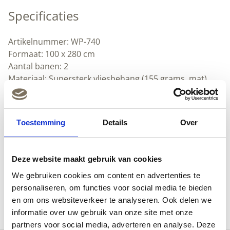
Specificaties
Artikelnummer: WP-740
Formaat: 100 x 280 cm
Aantal banen: 2
Materiaal: Supersterk vliesbehang (155 grams, mat).
Heel makkelijk zelf aan te brengen.
Lijmadvies: Perfax Ready & Roll voor vliesbehang
Textuur: glad
Toestemming
Details
Over
Herhaalbaar
Afwasbaar: x
Downloads
Deze website maakt gebruik van cookies
We gebruiken cookies om content en advertenties te
(Nederlands) (pdf)
personaliseren, om functies voor social media te bieden
(Engels) (pdf)
en om ons websiteverkeer te analyseren. Ook delen we
informatie over uw gebruik van onze site met onze
partners voor social media, adverteren en analyse. Deze