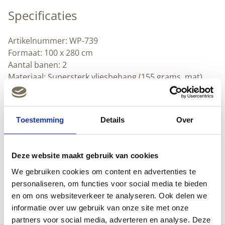
Specificaties
Artikelnummer: WP-739
Formaat: 100 x 280 cm
Aantal banen: 2
Materiaal: Supersterk vliesbehang (155 grams, mat).
Heel makkelijk zelf aan te brengen.
Lijmadvies: Perfax Ready & Roll voor vliesbehang
Textuur: glad
Toestemming
Details
Over
Herhaalbaar
Afwasbaar: x
Downloads
Deze website maakt gebruik van cookies
We gebruiken cookies om content en advertenties te
(Nederlands) (pdf)
personaliseren, om functies voor social media te bieden
(Engels) (pdf)
en om ons websiteverkeer te analyseren. Ook delen we
informatie over uw gebruik van onze site met onze
partners voor social media, adverteren en analyse. Deze