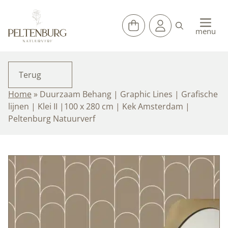
Ga
naar
de
menu
inhoud
Terug
Home
»
Duurzaam Behang | Graphic Lines | Grafische
lijnen | Klei II |100 x 280 cm | Kek Amsterdam |
Peltenburg Natuurverf