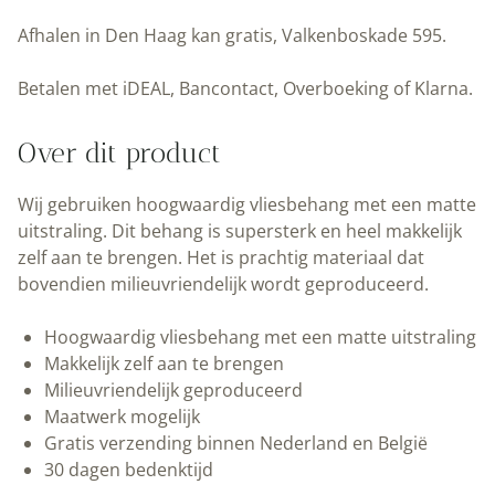
|
Afhalen in Den Haag kan gratis, Valkenboskade 595.
Grafische
lijnen
Betalen met iDEAL, Bancontact, Overboeking of Klarna.
|
Klei
Over dit product
II
|100
Wij gebruiken hoogwaardig vliesbehang met een matte
x
uitstraling. Dit behang is supersterk en heel makkelijk
280
zelf aan te brengen. Het is prachtig materiaal dat
cm
bovendien milieuvriendelijk wordt geproduceerd.
|
Kek
Hoogwaardig vliesbehang met een matte uitstraling
Amsterdam
Makkelijk zelf aan te brengen
|
Milieuvriendelijk geproduceerd
Peltenburg
Maatwerk mogelijk
Natuurverf
Gratis verzending binnen Nederland en België
aantal
30 dagen bedenktijd