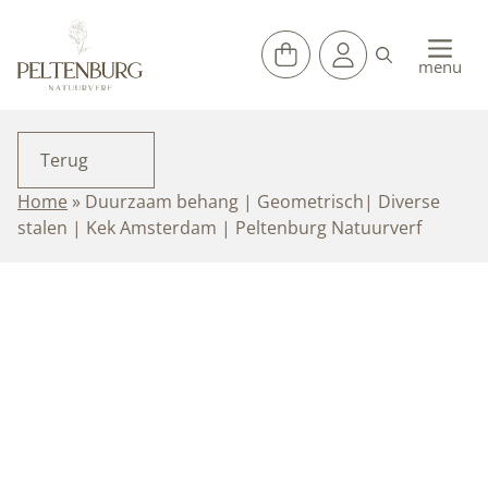
Ga
naar
de
menu
inhoud
Terug
Home
»
Duurzaam behang | Geometrisch| Diverse
stalen | Kek Amsterdam | Peltenburg Natuurverf