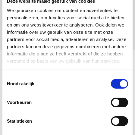
Deze website maakt gebruik van cookies
We gebruiken cookies om content en advertenties te
personaliseren, om functies voor social media te bieden
en om ons websiteverkeer te analyseren. Ook delen we
informatie over uw gebruik van onze site met onze
partners voor social media, adverteren en analyse. Deze
partners kunnen deze gegevens combineren met andere
informatie die u aan ze heeft verstrekt of die ze hebben
verzameld op basis van uw gebruik van hun services.
Toestemmingsselectie
Noodzakelijk
Voorkeuren
Duurzaam Behang | Golden Lines | Goud
grafische lijnen | Off-white I |100 x 280 cm |
Statistieken
Kek Amsterdam | Peltenburg Natuurverf
00
€
120,