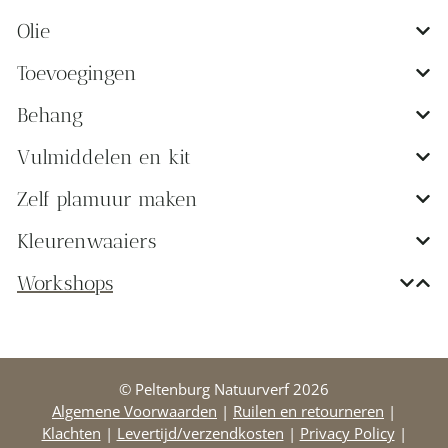
Olie
Toevoegingen
Behang
Vulmiddelen en kit
Zelf plamuur maken
Kleurenwaaiers
Workshops
© Peltenburg Natuurverf 2026
Algemene Voorwaarden
|
Ruilen en retourneren
|
Klachten
|
Levertijd/verzendkosten
|
Privacy Policy
|