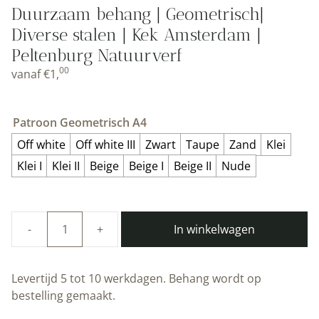
Duurzaam behang | Geometrisch|
Diverse stalen | Kek Amsterdam |
Peltenburg Natuurverf
00
vanaf
€
1,
Patroon Geometrisch A4
Off white
Off white III
Zwart
Taupe
Zand
Klei
Klei I
Klei II
Beige
Beige I
Beige II
Nude
In winkelwagen
Duurzaam
behang
|
Levertijd 5 tot 10 werkdagen. Behang wordt op
Geometrisch|
bestelling gemaakt.
Diverse